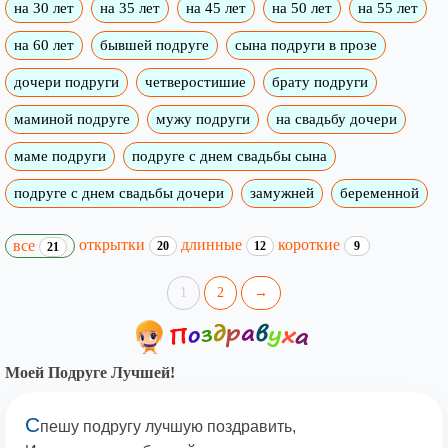
на 30 лет
на 35 лет
на 45 лет
на 50 лет
на 55 лет
на 60 лет
бывшей подруге
сына подруги в прозе
дочери подруги
четверостишие
брату подруги
маминой подруге
мужу подруги
на свадьбу дочери
маме подруги
подруге с днем свадьбы сына
подруге с днем свадьбы дочери
замужней
беременной
открытки
длинные
короткие
все
20
12
9
21
1
2
→
Моей Подруге Лучшей!
С
пешу подругу лучшую поздравить,