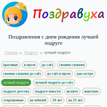
Поздравления с днем рождения лучшей
подруге
Главная
Подруге
лучшей подруге
красивые
в прозе
до слёз
своими словами
своими словами до слёз
до слёз в прозе
как сестре
лучшей подруге
лучшей подруге до слёз
подруге детства
подруге юности
коллеге
короткие
откровенные
на юбилей
18 лет
на 25 лет