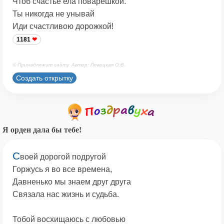
Чтоб счастье ела поварешкой.
Ты никогда не унывай
Иди счастливою дорожкой!
1181
© Принадлежит сайту. Автор: Левицкая О.В.
Создать открытку
Я орден дала бы тебе!
С
воей дорогой подругой
Горжусь я во все времена,
Давненько мы знаем друг друга
Связала нас жизнь и судьба.
Тобой восхищаюсь с любовью