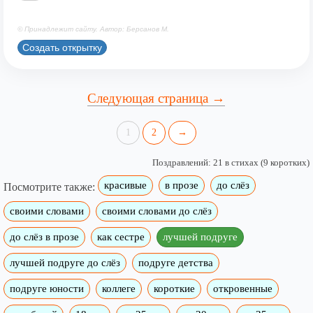
© Принадлежит сайту. Автор: Берсанов М.
Создать открытку
Следующая страница →
1
2
→
Поздравлений: 21 в стихах (9 коротких)
красивые
в прозе
до слёз
Посмотрите также:
своими словами
своими словами до слёз
до слёз в прозе
как сестре
лучшей подруге
лучшей подруге до слёз
подруге детства
подруге юности
коллеге
короткие
откровенные