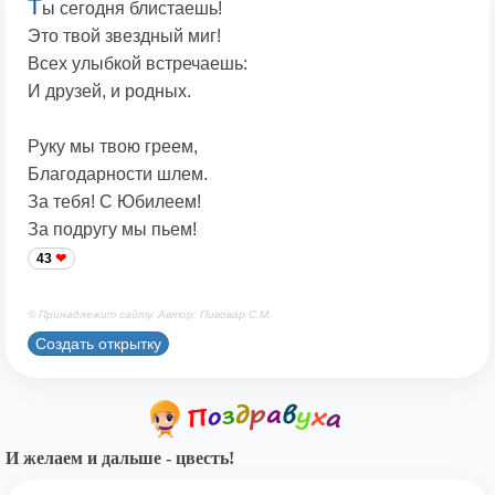
Т
ы сегодня блистаешь!
Это твой звездный миг!
Всех улыбкой встречаешь:
И друзей, и родных.
Руку мы твою греем,
Благодарности шлем.
За тебя! С Юбилеем!
За подругу мы пьем!
43
© Принадлежит сайту. Автор: Пивовар С.М.
Создать открытку
И желаем и дальше - цвесть!