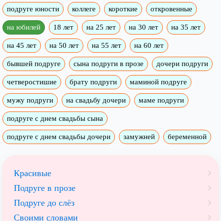
подруге юности
коллеге
короткие
откровенные
на юбилей
18 лет
на 25 лет
на 30 лет
на 35 лет
на 45 лет
на 50 лет
на 55 лет
на 60 лет
бывшей подруге
сына подруги в прозе
дочери подруги
четверостишие
брату подруги
маминой подруге
мужу подруги
на свадьбу дочери
маме подруги
подруге с днем свадьбы сына
подруге с днем свадьбы дочери
замужней
беременной
Красивые
Подруге в прозе
Подруге до слёз
Своими словами