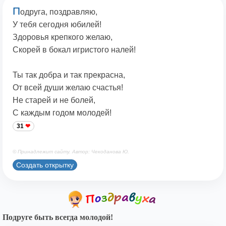
П
одруга, поздравляю,
У тебя сегодня юбилей!
Здоровья крепкого желаю,
Скорей в бокал игристого налей!
Ты так добра и так прекрасна,
От всей души желаю счастья!
Не старей и не болей,
С каждым годом молодей!
31
© Принадлежит сайту. Автор: Чекоданова Ю.
Создать открытку
Подруге быть всегда молодой!