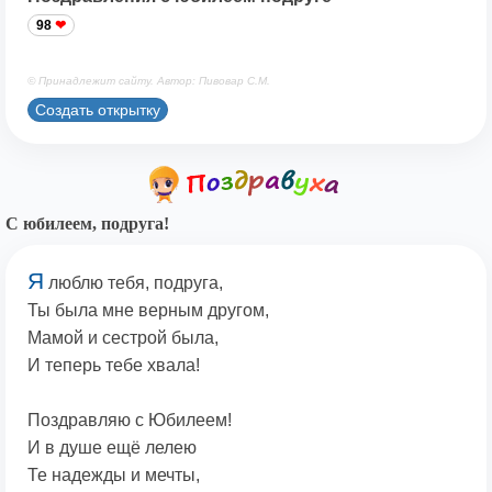
98
© Принадлежит сайту. Автор: Пивовар С.М.
Создать открытку
С юбилеем, подруга!
Я
люблю тебя, подруга,
Ты была мне верным другом,
Мамой и сестрой была,
И теперь тебе хвала!
Поздравляю с Юбилеем!
И в душе ещё лелею
Те надежды и мечты,