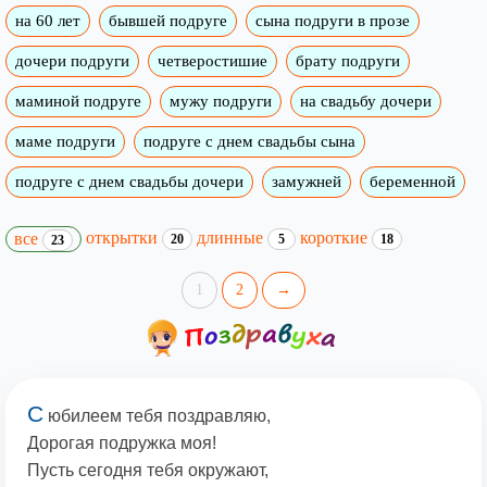
на 60 лет
бывшей подруге
сына подруги в прозе
дочери подруги
четверостишие
брату подруги
маминой подруге
мужу подруги
на свадьбу дочери
маме подруги
подруге с днем свадьбы сына
подруге с днем свадьбы дочери
замужней
беременной
открытки
длинные
короткие
все
20
5
18
23
1
2
→
С
юбилеем тебя поздравляю,
Дорогая подружка моя!
Пусть сегодня тебя окружают,