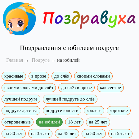
Поздравления с юбилеем подруге
Главная
Подруге
на юбилей
красивые
в прозе
до слёз
своими словами
своими словами до слёз
до слёз в прозе
как сестре
лучшей подруге
лучшей подруге до слёз
подруге детства
подруге юности
коллеге
короткие
откровенные
на юбилей
18 лет
на 25 лет
на 30 лет
на 35 лет
на 45 лет
на 50 лет
на 55 лет