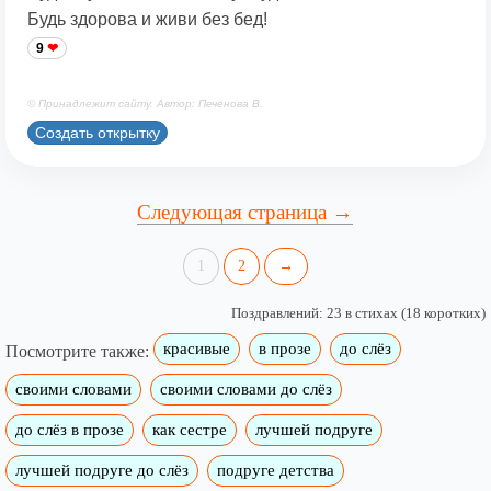
Будь здорова и живи без бед!
9
© Принадлежит сайту. Автор: Печенова В.
Создать открытку
Следующая страница →
1
2
→
Поздравлений: 23 в стихах (18 коротких)
красивые
в прозе
до слёз
Посмотрите также:
своими словами
своими словами до слёз
до слёз в прозе
как сестре
лучшей подруге
лучшей подруге до слёз
подруге детства