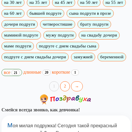
на 30 лет
на 35 лет
на 45 лет
на 50 лет
на 55 лет
на 60 лет
бывшей подруге
сына подруги в прозе
дочери подруги
четверостишие
брату подруги
маминой подруге
мужу подруги
на свадьбу дочери
маме подруги
подруге с днем свадьбы сына
подруге с днем свадьбы дочери
замужней
беременной
длинные
короткие
все
20
1
21
1
2
→
Смейся всегда звонко, как девчонка!
М
оя милая подружка! Сегодня такой прекрасный