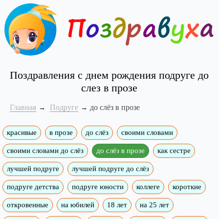
Поздравления с днем рождения подруге до
слез в прозе
Главная
Подруге
до слёз в прозе
красивые
в прозе
до слёз
своими словами
своими словами до слёз
до слёз в прозе
как сестре
лучшей подруге
лучшей подруге до слёз
подруге детства
подруге юности
коллеге
короткие
откровенные
на юбилей
18 лет
на 25 лет