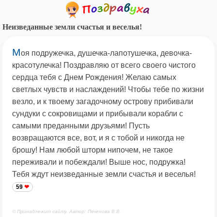
Неизведанные земли счастья и веселья!
М
оя подружечка, душечка-лапотушечка, девочка-
красотулечка! Поздравляю от всего своего чистого
сердца тебя с Днем Рождения! Желаю самых
светлых чувств и наслаждений! Чтобы тебе по жизни
везло, и к твоему загадочному острову прибивали
сундуки с сокровищами и прибывали корабли с
самыми преданными друзьями! Пусть
возвращаются все, вот, и я с тобой и никогда не
брошу! Нам любой шторм нипочем, не такое
переживали и побеждали! Выше нос, подружка!
Тебя ждут неизведанные земли счастья и веселья!
59
© Принадлежит сайту. Автор: Печенова В.В.