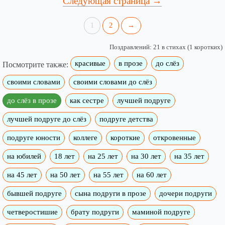
Следующая страница →
1
2
→
Поздравлений: 21 в стихах (1 коротких)
красивые
в прозе
до слёз
Посмотрите также:
своими словами
своими словами до слёз
до слёз в прозе
как сестре
лучшей подруге
лучшей подруге до слёз
подруге детства
подруге юности
коллеге
короткие
откровенные
на юбилей
18 лет
на 25 лет
на 30 лет
на 35 лет
на 45 лет
на 50 лет
на 55 лет
на 60 лет
бывшей подруге
сына подруги в прозе
дочери подруги
четверостишие
брату подруги
маминой подруге