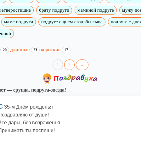
четверостишие
брату подруги
маминой подруге
мужу по
маме подруги
подруге с днем свадьбы сына
подруге с дне
енной
и
длинные
короткие
20
23
17
1
2
→
лет — ерунда, подруга-звезда!
С
35-м Днём рожденья
Поздравляю от души!
Все дары, без возраженья,
Принимать ты поспеши!