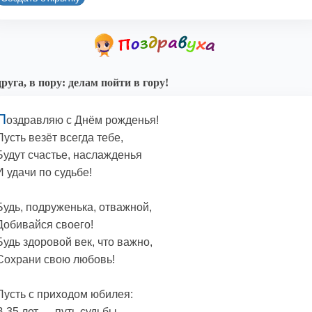
руга, в пору: делам пойти в гору!
П
оздравляю с Днём рожденья!
Пусть везёт всегда тебе,
Будут счастье, наслажденья
И удачи по судьбе!
Будь, подруженька, отважной,
Добивайся своего!
Будь здоровой век, что важно,
Сохрани свою любовь!
Пусть с приходом юбилея:
В 35 лет — путь судьбы