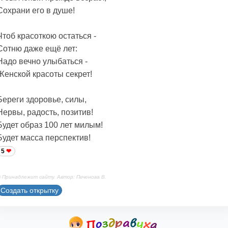
Сохрани его в душе!
Чтоб красоткою остаться -
Сотню даже ещё лет:
Надо вечно улыбаться -
Женской красоты секрет!
Береги здоровье, силы,
Нервы, радость, позитив!
Будет образ 100 лет милым!
Будет масса перспектив!
5
 Принадлежит сайту. Автор: Печенова В.
Создать открытку