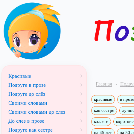
Красивые
Главная
Подру
Подруге в прозе
Подруге до слёз
красивые
в проз
Своими словами
как сестре
лучше
Своими словами до слез
До слез в прозе
коллеге
короткие
Подруге как сестре
на 45 лет
на 50 л