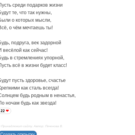
Пусть среди подарков жизни
Будут те, что так нужны,
Были о которых мысли,
Всё, о чём мечтаешь ты!
Будь, подруга, век задорной
И весёлой как сейчас!
Будь в стремлениях упорной,
Пусть всё в жизни будет класс!
Будут пусть здоровье, счастье
Крепкими как сталь всегда!
Солнцем будь родным в ненастья,
По ночам будь как звезда!
22
 Принадлежит сайту. Автор: Печенова В.
Создать открытку