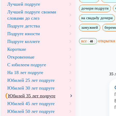
Лучшей подруге
дочери подруги
Лучшей подруге своими
словами до слез
на свадьбу дочери
Подруге детства
замужней
берем
Подруге юности
открытк
Подруге коллеге
все
40
Короткие
Откровенные
С юбилеем подруге
На 18 лет подруге
35 
Юбилей 25 лет подруге
Юбилей 30 лет подруге
Юбилей 35 лет подруге
Юбилей 45 лет подруге
Юбилей 50 лет подруге