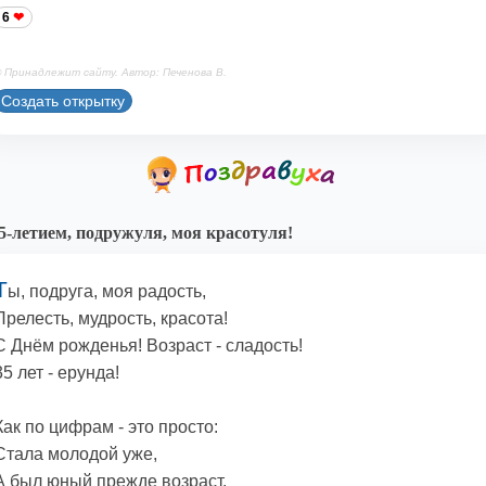
6
 Принадлежит сайту. Автор: Печенова В.
Создать открытку
5-летием, подружуля, моя красотуля!
Т
ы, подруга, моя радость,
Прелесть, мудрость, красота!
С Днём рожденья! Возраст - сладость!
35 лет - ерунда!
Как по цифрам - это просто:
Стала молодой уже,
А был юный прежде возраст,