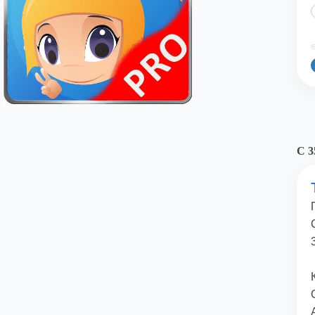
©
С 3