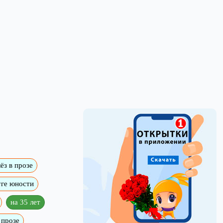
ёз в прозе
ге юности
на 35 лет
 прозе