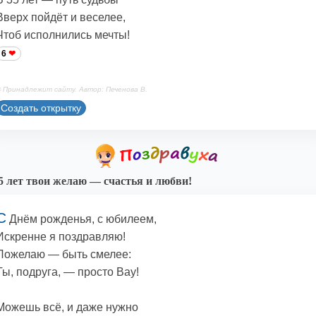
Вверх пойдёт и веселее,
Чтоб исполнились мечты!
6
 Принадлежит сайту. Автор: Печенова В.
Создать открытку
5 лет твои желаю — счастья и любви!
С
Днём рожденья, с юбилеем,
Искренне я поздравляю!
Пожелаю — быть смелее:
Ты, подруга, — просто Вау!
Можешь всё, и даже нужно