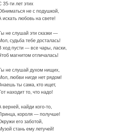
С 35-ти лет этих
Обниматься не с подушкой,
А искать любовь на свете!
Ты не слушай эти сказки —
Мол, судьба тебе досталась!
В ход пусти — все чары, ласки,
Чтоб магнитом отличалась!
Ты не слушай духом нищих,
Мол, любви нигде нет рядом!
Знаешь ты сама, кто ищет,
Тот находит то, что надо!
А верней, найди кого-то,
Принца, короля — получше!
Окружи его заботой,
Музой стань ему летучей!