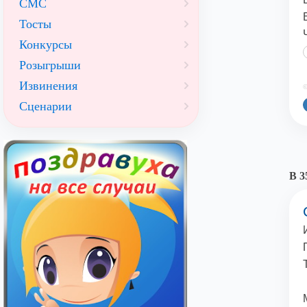
СМС
Тосты
Конкурсы
Розыгрыши
Извинения
©
Сценарии
В 3