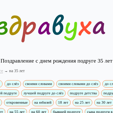
Поздравление с днем рождения подруге 35 лет
ге
на 35 лет
е
до слёз
своими словами
своими словами до слёз
до сл
й подруге
лучшей подруге до слёз
подруге детства
подру
откровенные
на юбилей
18 лет
на 25 лет
на 30 лет
ет
на 55 лет
на 60 лет
бывшей подруге
сына подруги в