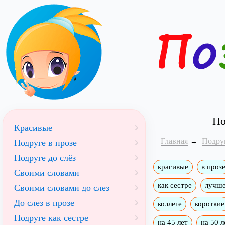
По
Красивые
Главная
Подру
Подруге в прозе
Подруге до слёз
красивые
в проз
Своими словами
как сестре
лучше
Своими словами до слез
До слез в прозе
коллеге
короткие
Подруге как сестре
на 45 лет
на 50 л