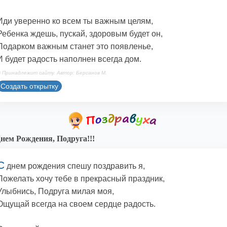
Иди уверенно ко всем ты важным целям,
Ребенка ждешь, пускай, здоровым будет он,
Подарком важным станет это появленье,
И будет радость наполнен всегда дом.
 Принадлежит сайту. Автор: Берсанов М.
Создать открытку
нем Рождения, Подруга!!!
С
днем рождения спешу поздравить я,
Пожелать хочу тебе в прекрасный праздник,
Улыбнись, Подруга милая моя,
Ощущай всегда на своем сердце радость.