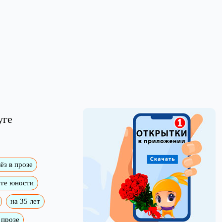
уге
ёз в прозе
ге юности
на 35 лет
 прозе