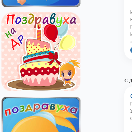
©
С Д