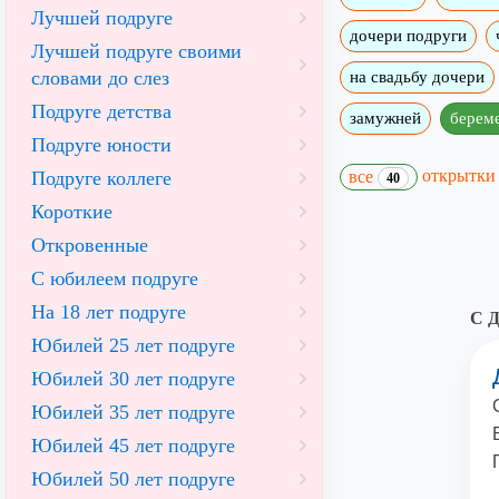
Лучшей подруге
дочери подруги
Лучшей подруге своими
словами до слез
на свадьбу дочери
Подруге детства
замужней
берем
Подруге юности
открытк
Подруге коллеге
все
40
Короткие
Откровенные
С юбилеем подруге
На 18 лет подруге
С Д
Юбилей 25 лет подруге
Юбилей 30 лет подруге
Юбилей 35 лет подруге
Юбилей 45 лет подруге
Юбилей 50 лет подруге