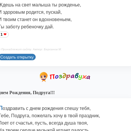
Ждешь на свет малыша ты рожденье,
И здоровым родится, пускай,
И твоим станет он вдохновеньем,
Ты заботу ребеночку дай.
1
 Принадлежит сайту. Автор: Берсанов М.
Создать открытку
нем Рождения, Подруга!!!
П
оздравить с днем рождения спешу тебя,
Тебе, Подруга, пожелать хочу в твой праздник,
Поет от счастья, пусть, всегда душа твоя,
На твоем сердце музыкой играет радость.