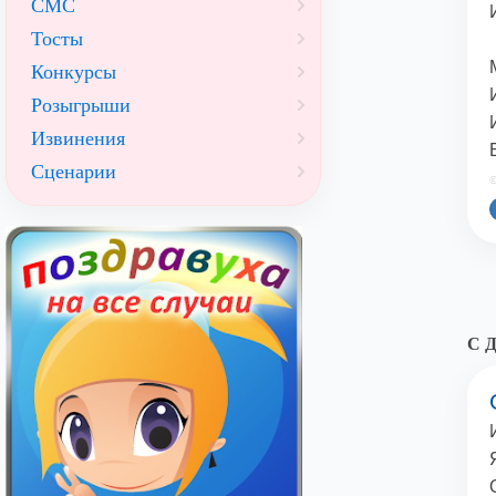
СМС
Тосты
Конкурсы
Розыгрыши
Извинения
Сценарии
©
С Д