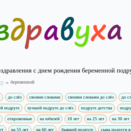
здравления с днем рождения беременной подр
ге
беременной
е
до слёз
своими словами
своими словами до слёз
до сл
й подруге
лучшей подруге до слёз
подруге детства
подру
откровенные
на юбилей
18 лет
на 25 лет
на 30 лет
ет
на 55 лет
на 60 лет
бывшей подруге
сына подруги в