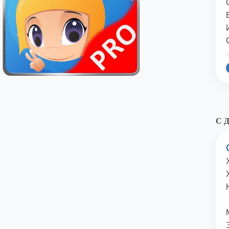
©
С Д