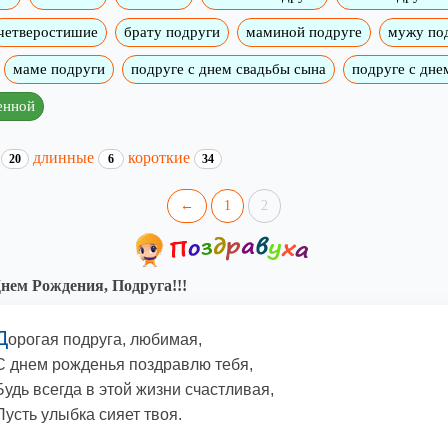
четверостишие
брату подруги
маминой подруге
мужу по
маме подруги
подруге с днем свадьбы сына
подруге с дне
енной
и
длинные
короткие
20
6
34
←
1
2
нем Рождения, Подруга!!!
Д
орогая подруга, любимая,
С днем рожденья поздравлю тебя,
Будь всегда в этой жизни счастливая,
Пусть улыбка сияет твоя.