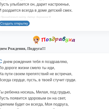
Пусть улыбается он, дарит настроенье,
И раздается всегда в доме детский смех.
 Принадлежит сайту. Автор: Берсанов М.
Создать открытку
нем Рождения, Подруга!!!
С
днем рождения тебя я поздравляю,
По дороге жизни смело ты иди,
На пути своем препятствий не встречая,
Всегда сердце, пусть, в твоей стучит груди.
Ты ребенка носишь, Милая, под грудью,
Пусть появится здоровым он на свет,
Крепким будет он всегда, Моя подруга,