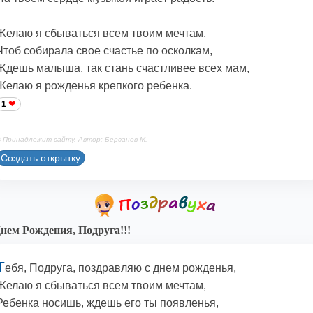
Желаю я сбываться всем твоим мечтам,
Чтоб собирала свое счастье по осколкам,
Ждешь малыша, так стань счастливее всех мам,
Желаю я рожденья крепкого ребенка.
1
 Принадлежит сайту. Автор: Берсанов М.
Создать открытку
нем Рождения, Подруга!!!
Т
ебя, Подруга, поздравляю с днем рожденья,
Желаю я сбываться всем твоим мечтам,
Ребенка носишь, ждешь его ты появленья,