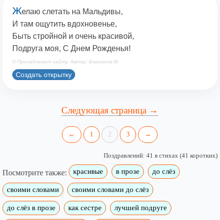
Ж
елаю слетать на Мальдивы,
И там ощутить вдохновенье,
Быть стройной и очень красивой,
Подруга моя, С Днем Рожденья!
© Принадлежит сайту. Автор: Берсанов М.
Создать открытку
Следующая страница →
←
1
2
3
→
Поздравлений: 41 в стихах (41 коротких)
красивые
в прозе
до слёз
Посмотрите также:
своими словами
своими словами до слёз
до слёз в прозе
как сестре
лучшей подруге