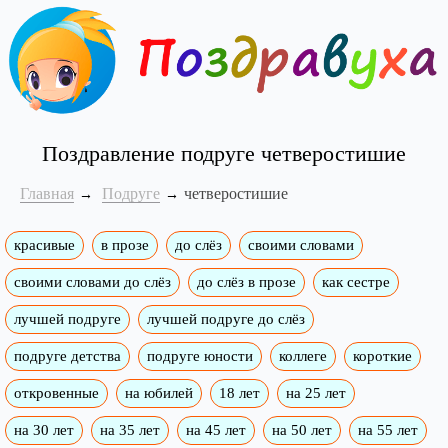
Поздравление подруге четверостишие
Главная
Подруге
четверостишие
красивые
в прозе
до слёз
своими словами
своими словами до слёз
до слёз в прозе
как сестре
лучшей подруге
лучшей подруге до слёз
подруге детства
подруге юности
коллеге
короткие
откровенные
на юбилей
18 лет
на 25 лет
на 30 лет
на 35 лет
на 45 лет
на 50 лет
на 55 лет