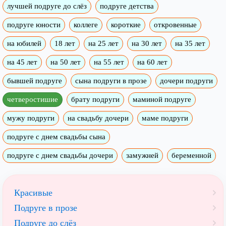
лучшей подруге до слёз
подруге детства
подруге юности
коллеге
короткие
откровенные
на юбилей
18 лет
на 25 лет
на 30 лет
на 35 лет
на 45 лет
на 50 лет
на 55 лет
на 60 лет
бывшей подруге
сына подруги в прозе
дочери подруги
четверостишие
брату подруги
маминой подруге
мужу подруги
на свадьбу дочери
маме подруги
подруге с днем свадьбы сына
подруге с днем свадьбы дочери
замужней
беременной
Красивые
Подруге в прозе
Подруге до слёз