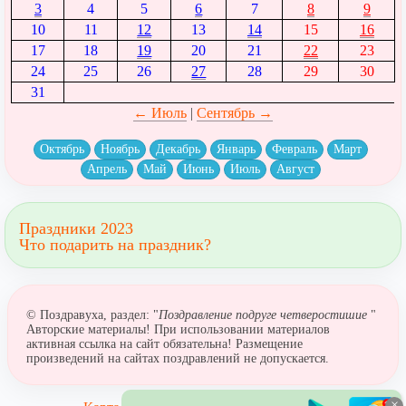
3
4
5
6
7
8
9
10
11
12
13
14
15
16
17
18
19
20
21
22
23
24
25
26
27
28
29
30
31
← Июль
|
Сентябрь →
Октябрь
Ноябрь
Декабрь
Январь
Февраль
Март
Апрель
Май
Июнь
Июль
Август
Праздники 2023
Что подарить на праздник?
© Поздравуха, раздел: "
Поздравление подруге четверостишие
"
Авторские материалы! При использовании материалов
активная ссылка на сайт обязательна! Размещение
произведений на сайтах поздравлений не допускается.
×