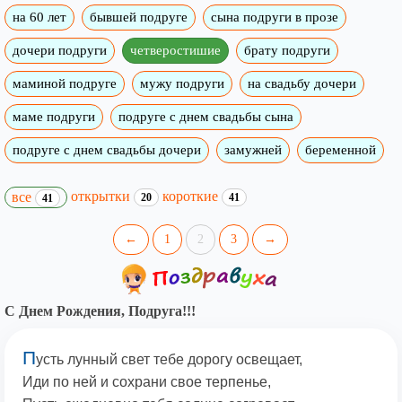
на 60 лет
бывшей подруге
сына подруги в прозе
дочери подруги
четверостишие
брату подруги
маминой подруге
мужу подруги
на свадьбу дочери
маме подруги
подруге с днем свадьбы сына
подруге с днем свадьбы дочери
замужней
беременной
открытки
короткие
все
20
41
41
←
1
2
3
→
С Днем Рождения, Подруга!!!
П
усть лунный свет тебе дорогу освещает,
Иди по ней и сохрани свое терпенье,