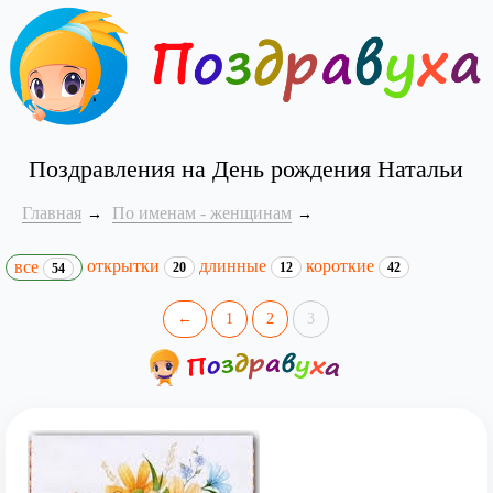
Поздравления на День рождения Натальи
Главная
По именам - женщинам
открытки
длинные
короткие
все
20
12
42
54
←
1
2
3