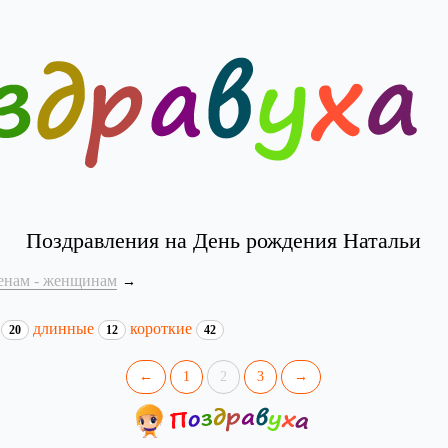
Поздравления на День рождения Натальи
енам - женщинам
и
длинные
короткие
20
12
42
←
1
2
3
→