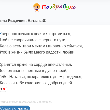
нем Рождения, Наталья!!!
У
веренно желаю к целям я стремиться,
Чтоб не сворачивала с верного пути,
Желаю всем твои мечтам мгновенно сбыться,
Чтоб в жизни было много радости, любви.
Хранятся яркие на сердце впечатленья,
Воспоминанья нежные в душе твоей,
Тебя, Наталья, поздравляю с днем рожденья,
Желаю я тебе счастливых, добрых дней.
9
 Принадлежит сайту. Автор: Берсанов М.
Создать открытку