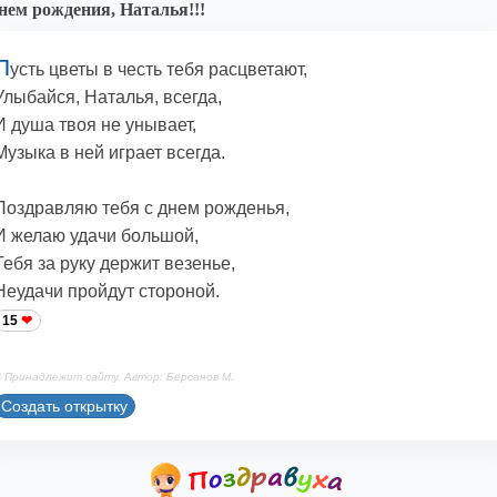
нем рождения, Наталья!!!
П
усть цветы в честь тебя расцветают,
Улыбайся, Наталья, всегда,
И душа твоя не унывает,
Музыка в ней играет всегда.
Поздравляю тебя с днем рожденья,
И желаю удачи большой,
Тебя за руку держит везенье,
Неудачи пройдут стороной.
15
 Принадлежит сайту. Автор: Берсанов М.
Создать открытку