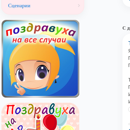
Сценарии
С д
©