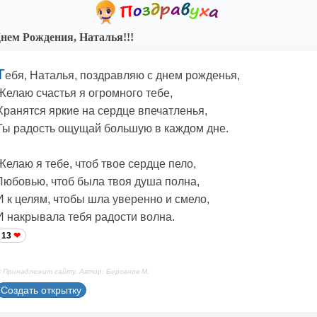
нем Рождения, Наталья!!!
Т
ебя, Наталья, поздравляю с днем рожденья,
Желаю счастья я огромного тебе,
Хранятся яркие на сердце впечатленья,
Ты радость ощущай большую в каждом дне.
Желаю я тебе, чтоб твое сердце пело,
Любовью, чтоб была твоя душа полна,
И к целям, чтобы шла уверенно и смело,
И накрывала тебя радости волна.
13
 Принадлежит сайту. Автор: Берсанов М.
Создать открытку