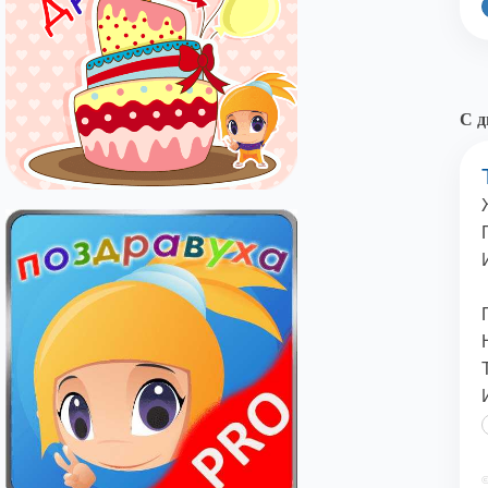
С д
©