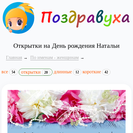
Открытки на День рождения Натальи
Главная
По именам - женщинам
все
длинные
короткие
открытки
54
12
42
20