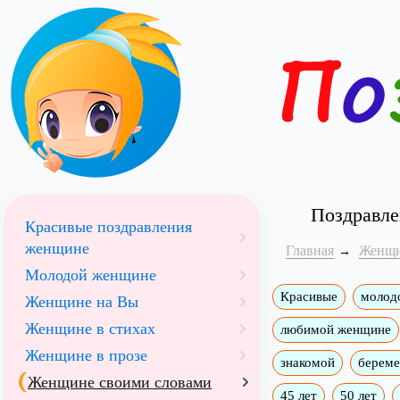
Поздравле
Красивые поздравления
женщине
Главная
Женщ
Молодой женщине
Красивые
молод
Женщине на Вы
Женщине в стихах
любимой женщине
Женщине в прозе
знакомой
берем
Женщине своими словами
45 лет
50 лет