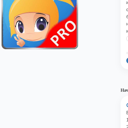
©
Нач