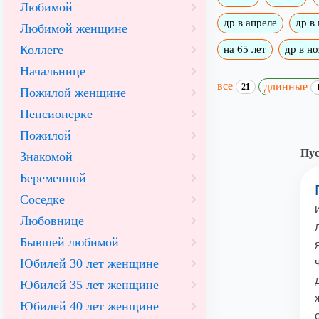
Любимой
др в апреле
др в
Любимой женщине
Коллеге
на 65 лет
др в н
Начальнице
все
длинные
21
Пожилой женщине
Пенсионерке
Пожилой
Пус
Знакомой
Беременной
Соседке
Любовнице
Бывшей любимой
Юбилей 30 лет женщине
Юбилей 35 лет женщине
Юбилей 40 лет женщине