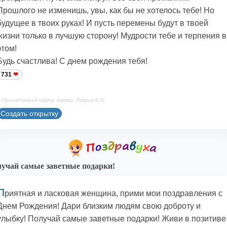
Прошлого не изменишь, увы, как бы не хотелось тебе! Но
будущее в твоих руках! И пусть перемены будут в твоей
жизни только в лучшую сторону! Мудрости тебе и терпения в
этом!
Будь счастлива! С днем рождения тебя!
731
 Принадлежит сайту. Автор: Лаврик Е.А.
Создать открытку
учай самые заветные подарки!
П
риятная и ласковая женщина, прими мои поздравления с
Днем Рождения! Дари близким людям свою доброту и
улыбку! Получай самые заветные подарки! Живи в позитиве