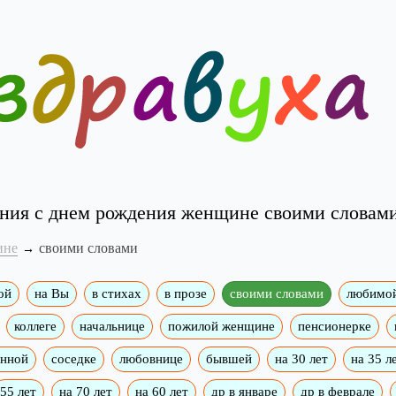
ния с днем рождения женщине своими словам
ине
своими словами
ой
на Вы
в стихах
в прозе
своими словами
любимо
коллеге
начальнице
пожилой женщине
пенсионерке
енной
соседке
любовнице
бывшей
на 30 лет
на 35 л
55 лет
на 70 лет
на 60 лет
др в январе
др в феврале