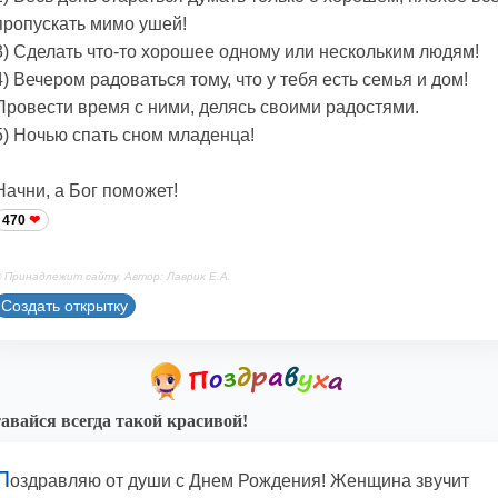
пропускать мимо ушей!
3) Сделать что-то хорошее одному или нескольким людям!
4) Вечером радоваться тому, что у тебя есть семья и дом!
Провести время с ними, делясь своими радостями.
5) Ночью спать сном младенца!
Начни, а Бог поможет!
470
 Принадлежит сайту. Автор: Лаврик Е.А.
Создать открытку
авайся всегда такой красивой!
П
оздравляю от души с Днем Рождения! Женщина звучит