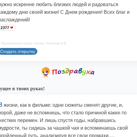
нужно искренне любить близких людей и радоваться
каждому дню своей жизни! С Днем рождения! Всех благ и
наслаждений!
2377
 Принадлежит сайту. Автор: Печенова В.В.
Создать открытку
ущее в твоих руках!
В
жизни, как в фильме: одни сюжеты сменят другие, и,
порой, даже не вспомнишь, что стало причиной каких-то
жестких перемен. И лишь спустя годы, набравшись
мудрости, ты сидишь за чашкой чая и вспоминаешь свой
пройденный путь, анализируя все свои промахи.....