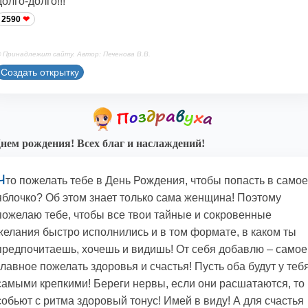
долго-долго!!!
2590
 Принадлежит сайту. Автор: Печенова В.В.
Создать открытку
нем рождения! Всех благ и наслаждений!
Ч
то пожелать тебе в День Рождения, чтобы попасть в самое
яблочко? Об этом знает только сама женщина! Поэтому
пожелаю тебе, чтобы все твои тайные и сокровенные
желания быстро исполнились и в том формате, в каком ты
предпочитаешь, хочешь и видишь! От себя добавлю – самое
главное пожелать здоровья и счастья! Пусть оба будут у теб
самыми крепкими! Береги нервы, если они расшатаются, то
собьют с ритма здоровый тонус! Имей в виду! А для счастья