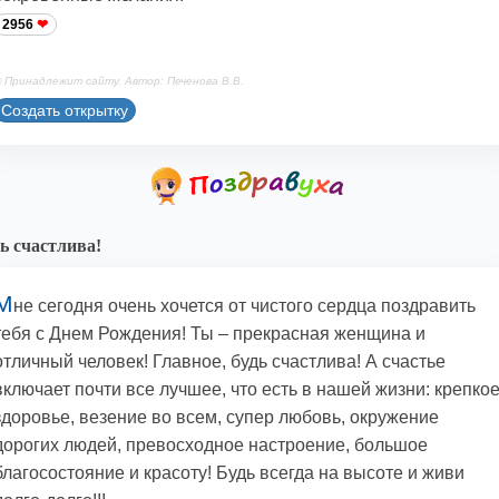
2956
 Принадлежит сайту. Автор: Печенова В.В.
Создать открытку
ь счастлива!
М
не сегодня очень хочется от чистого сердца поздравить
тебя с Днем Рождения! Ты – прекрасная женщина и
отличный человек! Главное, будь счастлива! А счастье
включает почти все лучшее, что есть в нашей жизни: крепко
здоровье, везение во всем, супер любовь, окружение
дорогих людей, превосходное настроение, большое
благосостояние и красоту! Будь всегда на высоте и живи