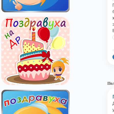
©
Пол