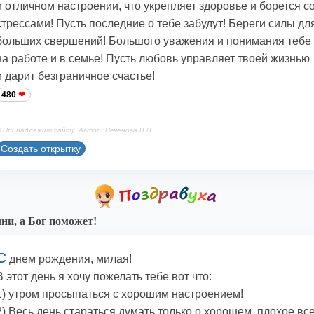
и отличном настроении, что укрепляет здоровье и борется с
стрессами! Пусть последние о тебе забудут! Береги силы дл
больших свершений! Большого уважения и понимания тебе
на работе и в семье! Пусть любовь управляет твоей жизнью
и дарит безграничное счастье!
480
 Принадлежит сайту. Автор: Печенова В.В.
Создать открытку
ни, а Бог поможет!
С
днем рождения, милая!
В этот день я хочу пожелать тебе вот что:
1) утром просыпаться с хорошим настроением!
2) Весь день стараться думать только о хорошем, плохое вс