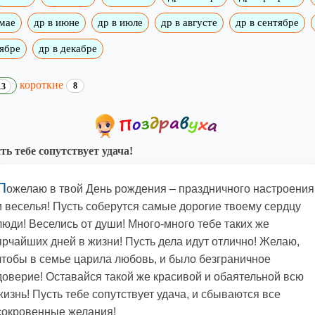
 мае
др в июне
др в июле
др в августе
др в сентябре
оябре
др в декабре
короткие
8
13
ть тебе сопутствует удача!
П
ожелаю в твой День рождения – праздничного настроения
и веселья! Пусть соберутся самые дорогие твоему сердцу
люди! Веселись от души! Много-много тебе таких же
ярчайших дней в жизни! Пусть дела идут отлично! Желаю,
чтобы в семье царила любовь, и было безграничное
доверие! Оставайся такой же красивой и обаятельной всю
жизнь! Пусть тебе сопутствует удача, и сбываются все
сокровенные желания!