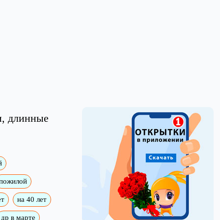
и, длинные
й
пожилой
ет
на 40 лет
др в марте