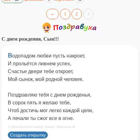
←
1
2
3
С днем рождения, Сын!!!
В
одопадом любви пусть накроет,
И прольётся ливнем успех,
Счастье двери тебе откроет,
Мой сынок, мой родной человек.
Поздравляю тебя с днем рожденья,
В сорок пять я желаю тебе,
Чтоб достичь мог легко каждой цели,
А печали ты сжог все в огне.
© Принадлежит сайту. Автор: Берсанов М.
Создать открытку