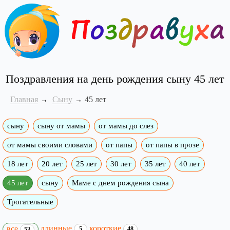
Поздравления на день рождения сыну 45 лет
Главная
Сыну
45 лет
сыну
сыну от мамы
от мамы до слез
от мамы своими словами
от папы
от папы в прозе
18 лет
20 лет
25 лет
30 лет
35 лет
40 лет
45 лет
сыну
Маме с днем рождения сына
Трогательные
длинные
короткие
все
5
48
53