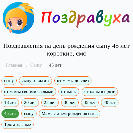
Поздравления на день рождения сыну 45 лет
короткие, смс
Главная
Сыну
45 лет
сыну
сыну от мамы
от мамы до слез
от мамы своими словами
от папы
от папы в прозе
18 лет
20 лет
25 лет
30 лет
35 лет
40 лет
45 лет
сыну
Маме с днем рождения сына
Трогательные