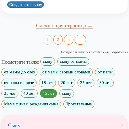
Создать открытку
Следующая страница →
1
2
3
→
Поздравлений: 53 в стихах (48 коротких)
сыну
сыну от мамы
Посмотрите также:
от мамы до слез
от мамы своими словами
от папы
от папы в прозе
18 лет
20 лет
25 лет
30 лет
35 лет
40 лет
45 лет
сыну
Маме с днем рождения сына
Трогательные
Сыну