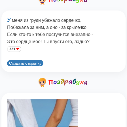
У
меня из груди убежало сердечко,
Побежала за ним, а оно - за крылечко.
Если кто-то к тебе постучится внезапно -
Это сердце моё! Ты впусти его, ладно?
321
Создать открытку