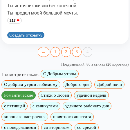
Ты источник жизни бесконечной,
Ты предел моей большой мечты.
217
Создать открытку
←
1
2
3
4
Поздравлений: 80 в стихах (20 коротких)
С Добрым утром
Посмотрите также:
C добрым утром любимому
Доброго дня
Доброй ночи
Романтические
Стихи о любви
удачной недели
c пятницей
с каникулами
удачного рабочего дня
хорошего настроения
приятного аппетита
с понедельником
со вторником
со средой