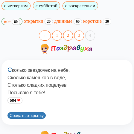
с четвергом
с субботой
с воскресеньем
открытки
длинные
короткие
все
20
60
20
80
←
1
2
3
4
С
колько звездочек на небе,
Сколько камешков в воде,
Столько сладких поцелуев
Посылаю я тебе!
584
Создать открытку