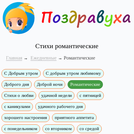
Стихи романтические
Главная
Ежедневные
Романтические
С Добрым утром
C добрым утром любимому
Доброго дня
Доброй ночи
Романтические
Стихи о любви
удачной недели
c пятницей
с каникулами
удачного рабочего дня
хорошего настроения
приятного аппетита
с понедельником
со вторником
со средой