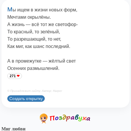
М
ы ищем в жизни новых форм,
Мечтами окрылёны.
А жизнь — всё тот же светофор-
То красный, то зелёный,
То разрешающий, то нет,
Как миг, как шанс последний.
А в промежутке — жёлтый свет
Осенних размышлений.
271
© Принадлежит сайту. Автор: Harper
Создать открытку
Миг любви