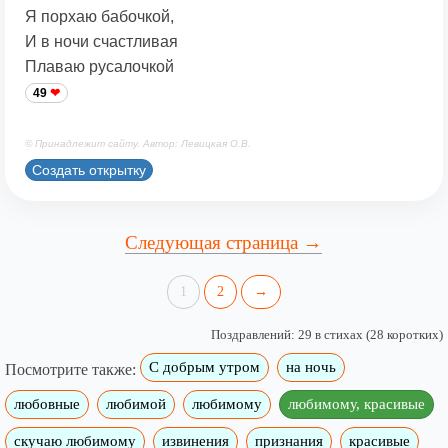
Я порхаю бабочкой,
И в ночи счастливая
Плаваю русалочкой
49
© Принадлежит сайту. Автор: Левицкая О.В.
Создать открытку
Следующая страница →
1
2
→
Поздравлений: 29 в стихах (28 коротких)
С добрым утром
на ночь
Посмотрите также:
любовные
любимой
любимому
любимому, красивые
скучаю любимому
извинения
признания
красивые