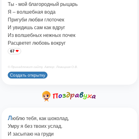
Ты - мой благородный рыцарь
Я – волшебная вода
Пригуби любви глоточек
И увидишь сам как вдруг
Из волшебных нежных почек
Расцветет любовь вокруг
67
© Принадлежит сайту. Автор: Левицкая О.В.
Создать открытку
Л
юблю тебя, как шоколад,
Умру я без твоих услад.
И засыпаю на груди