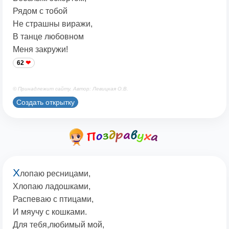
Рядом с тобой
Не страшны виражи,
В танце любовном
Меня закружи!
62
© Принадлежит сайту. Автор: Левицкая О.В.
Создать открытку
Х
лопаю ресницами,
Хлопаю ладошками,
Распеваю с птицами,
И мяучу с кошками.
Для тебя,любимый мой,