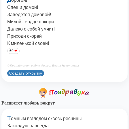
орогой!
Спеши домой!
Заведётся домовой!
Милой сердце покорит,
Далеко с собой умчит!
Приходи скорей
К миленькой своей!
69
© Принадлежит сайту. Автор: Елена Николаевна
Создать открытку
Расцветет любовь вокруг
Т
омным взглядом сквозь ресницы
Заколдую навсегда