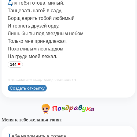
Д
ля тебя готова, милый,
Танцевать нагой в саду,
Борщ варить тобой любимый
И терпеть друзей орду.
Лишь бы ты под звездным небом
Только мне принадлежал,
Похотливым леопардом
На груди моей лежал.
144
© Принадлежит сайту. Автор: Левицкая О.В.
Создать открытку
Меня к тебе желанья гонят
Т
ебе напомнить я хотела,