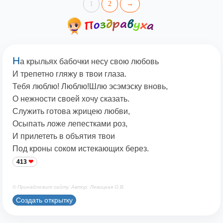
1
2
→
Н
а крыльях бабочки несу свою любовь
И трепетно гляжу в твои глаза.
Тебя люблю! Люблю!Шлю эсэмэску вновь,
О нежности своей хочу сказать.
Служить готова жрицею любви,
Осыпать ложе лепестками роз,
И прилететь в объятия твои
Под кроны соком истекающих берез.
413
© Принадлежит сайту. Автор: Левицкая О.В.
Создать открытку