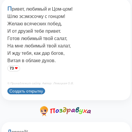
П
ривет, любимый и Цом-цом!
Шлю эсэмэсочку с гонцом!
Желаю всяческих побед,
И от друзей тебе привет.
Готов любимый твой салат,
На мне любимый твой халат,
И жду тебя, как дар богов,
Витая в облаке духов.
73
© Принадлежит сайту. Автор: Левицкая О.В.
Создать открытку
Д