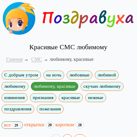
Красивые СМС любимому
Главная
СМС
любимому, красивые
С добрым утром
на ночь
любовные
любимой
любимому
любимому, красивые
скучаю любимому
извинения
признания
красивые
нежные
поздравления
пожелания
открытки
короткие
все
20
28
29