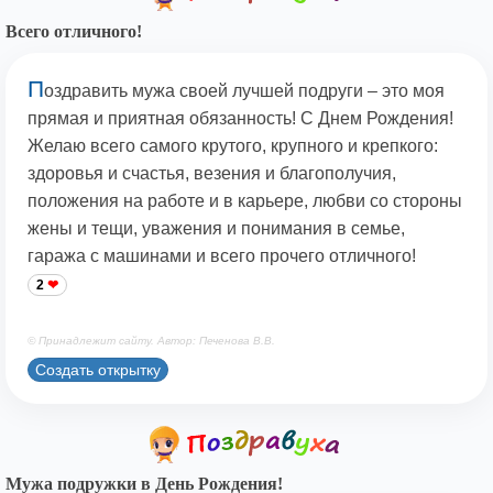
Всего отличного!
П
оздравить мужа своей лучшей подруги – это моя
прямая и приятная обязанность! С Днем Рождения!
Желаю всего самого крутого, крупного и крепкого:
здоровья и счастья, везения и благополучия,
положения на работе и в карьере, любви со стороны
жены и тещи, уважения и понимания в семье,
гаража с машинами и всего прочего отличного!
2
© Принадлежит сайту. Автор: Печенова В.В.
Создать открытку
Мужа подружки в День Рождения!