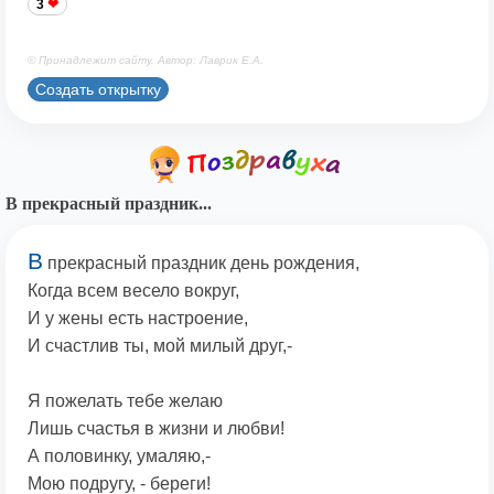
3
© Принадлежит сайту. Автор: Лаврик Е.А.
Создать открытку
В прекрасный праздник...
В
прекрасный праздник день рождения,
Когда всем весело вокруг,
И у жены есть настроение,
И счастлив ты, мой милый друг,-
Я пожелать тебе желаю
Лишь счастья в жизни и любви!
А половинку, умаляю,-
Мою подругу, - береги!