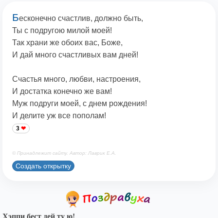
Б
есконечно счастлив, должно быть,
Ты с подругою милой моей!
Так храни же обоих вас, Боже,
И дай много счастливых вам дней!
Счастья много, любви, настроения,
И достатка конечно же вам!
Муж подруги моей, с днем рождения!
И делите уж все пополам!
3
© Принадлежит сайту. Автор: Лаврик Е.А.
Создать открытку
Хэппи бест дей ту ю!