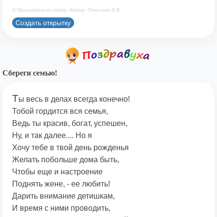
© Принадлежит сайту. Автор: Печенова В.В.
Создать открытку
Сбереги семью!
Т
ы весь в делах всегда конечно!
Тобой гордится вся семья,
Ведь ты красив, богат, успешен,
Ну, и так далее.... Но я
Хочу тебе в твой день рожденья
Желать побольше дома быть,
Чтобы еще и настроение
Поднять жене, - ее любить!
Дарить внимание детишкам,
И время с ними проводить,