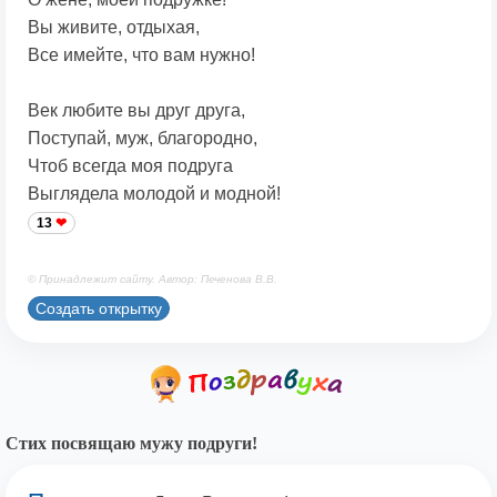
Вы живите, отдыхая,
Все имейте, что вам нужно!
Век любите вы друг друга,
Поступай, муж, благородно,
Чтоб всегда моя подруга
Выглядела молодой и модной!
13
© Принадлежит сайту. Автор: Печенова В.В.
Создать открытку
Стих посвящаю мужу подруги!