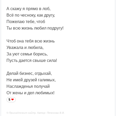
А скажу я прямо в лоб,
Всё по чесноку, как другу,
Пожелаю тебе, чтоб
Ты всю жизнь любил подругу!
Чтоб она тебя всю жизнь
Уважала и любила,
За уют семьи борись,
Пусть дается свыше сила!
Делай бизнес, отдыхай,
Не имей друзей галимых,
Наслажденья получай
От жены и дел любимых!
5
© Принадлежит сайту. Автор: Печенова В.В.