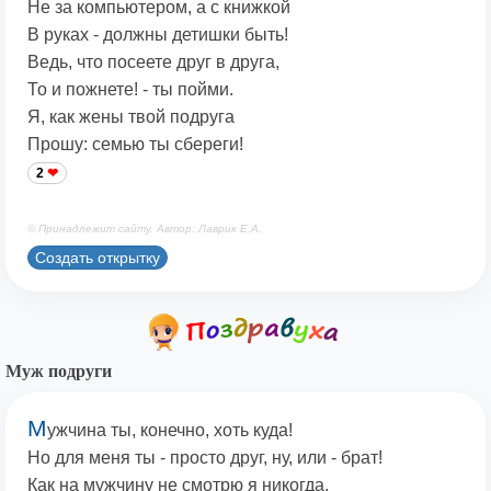
Не за компьютером, а с книжкой
В руках - должны детишки быть!
Ведь, что посеете друг в друга,
То и пожнете! - ты пойми.
Я, как жены твой подруга
Прошу: семью ты сбереги!
2
© Принадлежит сайту. Автор: Лаврик Е.А.
Создать открытку
Муж подруги
М
ужчина ты, конечно, хоть куда!
Но для меня ты - просто друг, ну, или - брат!
Как на мужчину не смотрю я никогда,