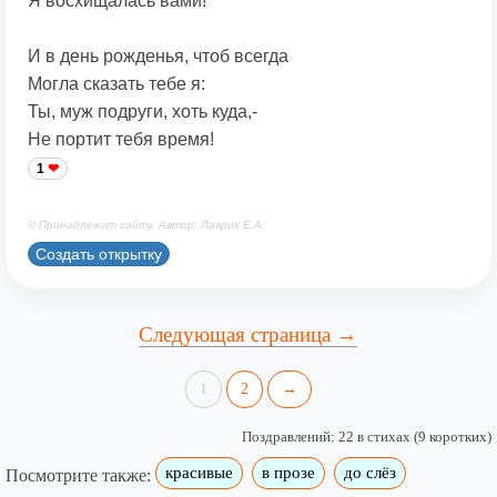
Я восхищалась вами!
И в день рожденья, чтоб всегда
Могла сказать тебе я:
Ты, муж подруги, хоть куда,-
Не портит тебя время!
1
© Принадлежит сайту. Автор: Лаврик Е.А.
Создать открытку
Следующая страница →
1
2
→
Поздравлений: 22 в стихах (9 коротких)
красивые
в прозе
до слёз
Посмотрите также: