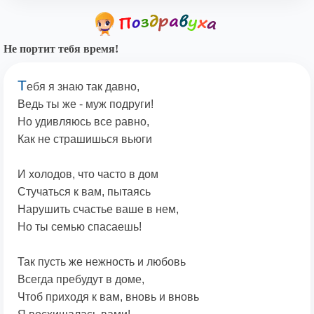
Не портит тебя время!
Т
ебя я знаю так давно,
Ведь ты же - муж подруги!
Но удивляюсь все равно,
Как не страшишься вьюги
И холодов, что часто в дом
Стучаться к вам, пытаясь
Нарушить счастье ваше в нем,
Но ты семью спасаешь!
Так пусть же нежность и любовь
Всегда пребудут в доме,
Чтоб приходя к вам, вновь и вновь