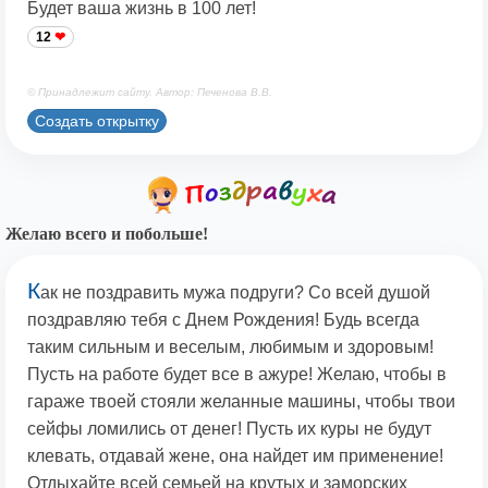
Будет ваша жизнь в 100 лет!
12
© Принадлежит сайту. Автор: Печенова В.В.
Создать открытку
Желаю всего и побольше!
К
ак не поздравить мужа подруги? Со всей душой
поздравляю тебя с Днем Рождения! Будь всегда
таким сильным и веселым, любимым и здоровым!
Пусть на работе будет все в ажуре! Желаю, чтобы в
гараже твоей стояли желанные машины, чтобы твои
сейфы ломились от денег! Пусть их куры не будут
клевать, отдавай жене, она найдет им применение!
Отдыхайте всей семьей на крутых и заморских