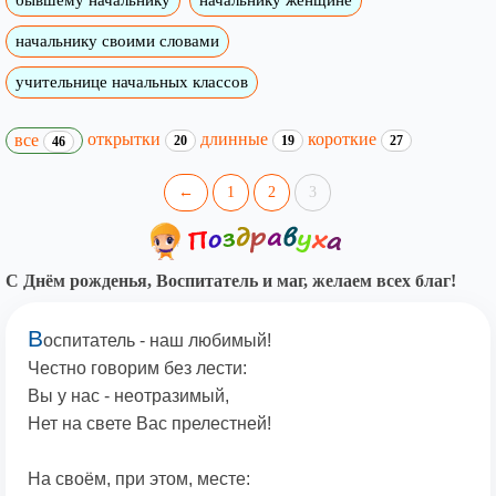
бывшему начальнику
начальнику женщине
начальнику своими словами
учительнице начальных классов
открытки
длинные
короткие
все
20
19
27
46
←
1
2
3
С Днём рожденья, Воспитатель и маг, желаем всех благ!
В
оспитатель - наш любимый!
Честно говорим без лести:
Вы у нас - неотразимый,
Нет на свете Вас прелестней!
На своём, при этом, месте: