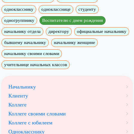
однокласснику
однокласснице
студенту
одногруппнику
Воспитателю с днем рождения
начальнику отдела
директору
официальные начальнику
бывшему начальнику
начальнику женщине
начальнику своими словами
учительнице начальных классов
Начальнику
Клиенту
Коллеге
Коллеге своими словами
Коллеге с юбилеем
Однокласснику