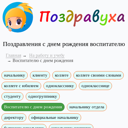
Поздравления с днем рождения воспитателю
Главная
На работу и учебу
Воспитателю с днем рождения
начальнику
клиенту
коллеге
коллеге своими словами
коллеге с юбилеем
однокласснику
однокласснице
студенту
одногруппнику
Воспитателю с днем рождения
начальнику отдела
директору
официальные начальнику