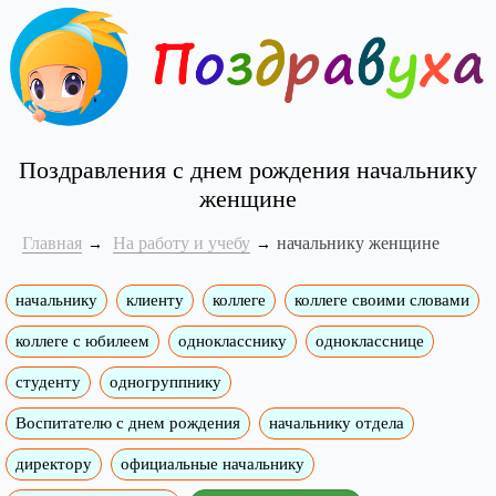
Поздравления с днем рождения начальнику
женщине
Главная
На работу и учебу
начальнику женщине
начальнику
клиенту
коллеге
коллеге своими словами
коллеге с юбилеем
однокласснику
однокласснице
студенту
одногруппнику
Воспитателю с днем рождения
начальнику отдела
директору
официальные начальнику