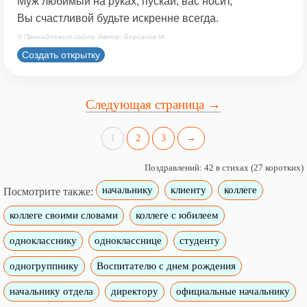
Муж любимый на руках, пускай, вас носит,
Вы счастливой будьте искренне всегда.
© Принадлежит сайту. Автор: Берсанов М.
Создать открытку
Следующая страница →
1
2
3
→
Поздравлений: 42 в стихах (27 коротких)
начальнику
клиенту
коллеге
Посмотрите также:
коллеге своими словами
коллеге с юбилеем
однокласснику
однокласснице
студенту
одногруппнику
Воспитателю с днем рождения
начальнику отдела
директору
официальные начальнику