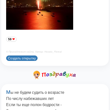
59
© Принадлежит сайту. Автор: Horatio_Floreal
Создать открытку
М
ы не будем судить о возрасте
По числу набежавших лет
Если ты еще полон бодрости -