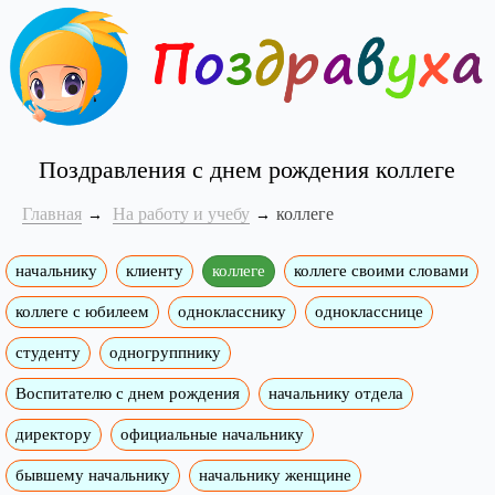
Поздравления с днем рождения коллеге
Главная
На работу и учебу
коллеге
начальнику
клиенту
коллеге
коллеге своими словами
коллеге с юбилеем
однокласснику
однокласснице
студенту
одногруппнику
Воспитателю с днем рождения
начальнику отдела
директору
официальные начальнику
бывшему начальнику
начальнику женщине