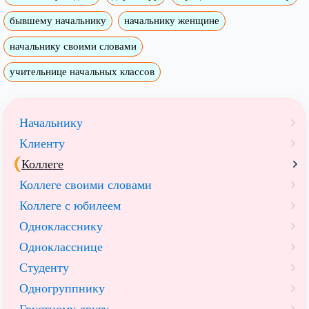
бывшему начальнику
начальнику женщине
начальнику своими словами
учительнице начальных классов
Начальнику
Клиенту
Коллеге
Коллеге своими словами
Коллеге с юбилеем
Однокласснику
Однокласснице
Студенту
Одногруппнику
Грустному другу