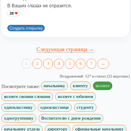
В Ваших глазах не отразится.
28
Создать открытку
Следующая страница →
1
2
3
4
5
6
7
→
Поздравлений: 127 в стихах (52 коротких)
начальнику
клиенту
коллеге
Посмотрите также:
коллеге своими словами
коллеге с юбилеем
однокласснику
однокласснице
студенту
одногруппнику
Воспитателю с днем рождения
начальнику отдела
директору
официальные начальнику