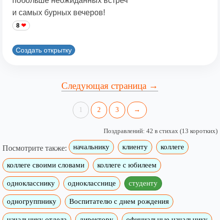
побольше неожиданных встреч
и самых бурных вечеров!
8
Создать открытку
Следующая страница →
1
2
3
→
Поздравлений: 42 в стихах (13 коротких)
начальнику
клиенту
коллеге
Посмотрите также:
коллеге своими словами
коллеге с юбилеем
однокласснику
однокласснице
студенту
одногруппнику
Воспитателю с днем рождения
начальнику отдела
директору
официальные начальнику