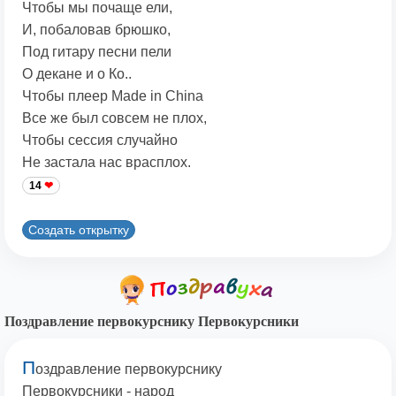
Чтобы мы почаще ели,
И, побаловав брюшко,
Под гитару песни пели
О декане и о Ко..
Чтобы плеер Made in China
Все же был совсем не плох,
Чтобы сессия случайно
Не застала нас врасплох.
14
Создать открытку
Поздравление первокурснику Первокурсники
П
оздравление первокурснику
Первокурсники - народ