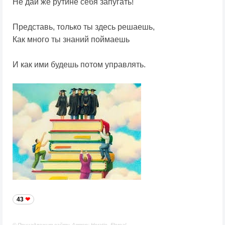
Не дай же рутине себя запугать!
Представь, только ты здесь решаешь,
Как много ты знаний поймаешь
И как ими будешь потом управлять.
43
© Принадлежит сайту. Автор: Horatio_Floreal