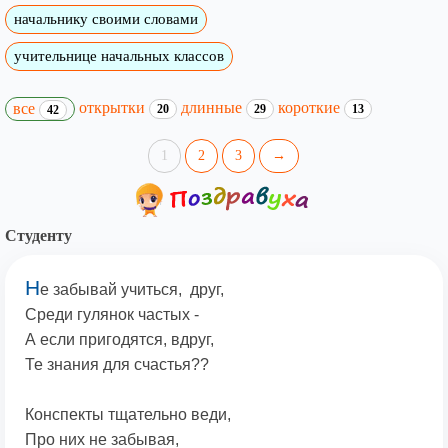
начальнику своими словами
учительнице начальных классов
открытки
длинные
короткие
все
20
29
13
42
1
2
3
→
Студенту
Н
е забывай учиться, друг,
Среди гулянок частых -
А если пригодятся, вдруг,
Те знания для счастья??
Конспекты тщательно веди,
Про них не забывая,