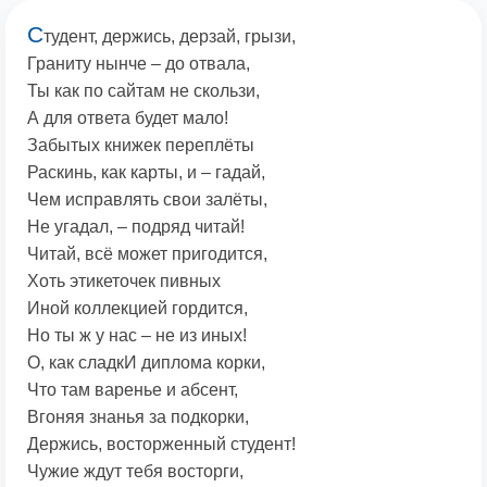
С
тудент, держись, дерзай, грызи,
Граниту нынче – до отвала,
Ты как по сайтам не скользи,
А для ответа будет мало!
Забытых книжек переплёты
Раскинь, как карты, и – гадай,
Чем исправлять свои залёты,
Не угадал, – подряд читай!
Читай, всё может пригодится,
Хоть этикеточек пивных
Иной коллекцией гордится,
Но ты ж у нас – не из иных!
О, как сладкИ диплома корки,
Что там варенье и абсент,
Вгоняя знанья за подкорки,
Держись, восторженный студент!
Чужие ждут тебя восторги,