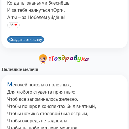
Когда ты знаньями блеснёшь,
И за тебя начнуться тОрги,
А ты – за Нобелем уйдёшь!
36
Создать открытку
Полезные мелочи
М
елочей пожелаю полезных,
Для любого студента приятных:
Чтоб все запоминалось железно,
Чтобы почерк в конспектах был внятный,
Чтобы ножик в столовой был острым,
Чтобы очередь не задавила,
Чтобы ты победил лени монстра,