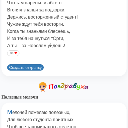
Что там варенье и абсент,
Вгоняя знанья за подкорки,
Держись, восторженный студент!
Чужие ждут тебя восторги,
Когда ты знаньями блеснёшь,
И за тебя начнуться тОрги,
А ты – за Нобелем уйдёшь!
36
Создать открытку
Полезные мелочи
М
елочей пожелаю полезных,
Для любого студента приятных:
Чтоб все запоминалось железно,