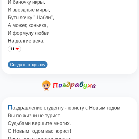
И баночку икры,
И звездные миры,
Бутылочку "Шабли",
А может, коньяка,
И формулу любви
На долгие века.
11
Создать открытку
П
оздравление студенту - юристу с Новым годом
Вы по жизни не турист —
Судьбами вершите многих.
С Новым годом вас, юрист!
Пусть несут вперед дороги: