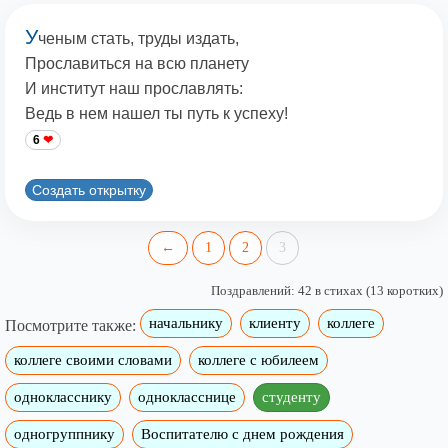
У
ченым стать, труды издать,
Прославиться на всю планету
И институт наш прославлять:
Ведь в нем нашел ты путь к успеху!
6
Создать открытку
←
1
2
3
Поздравлений: 42 в стихах (13 коротких)
начальнику
клиенту
коллеге
Посмотрите также:
коллеге своими словами
коллеге с юбилеем
однокласснику
однокласснице
студенту
одногруппнику
Воспитателю с днем рождения