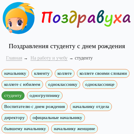
Поздравления студенту с днем рождения
Главная
На работу и учебу
студенту
начальнику
клиенту
коллеге
коллеге своими словами
коллеге с юбилеем
однокласснику
однокласснице
студенту
одногруппнику
Воспитателю с днем рождения
начальнику отдела
директору
официальные начальнику
бывшему начальнику
начальнику женщине