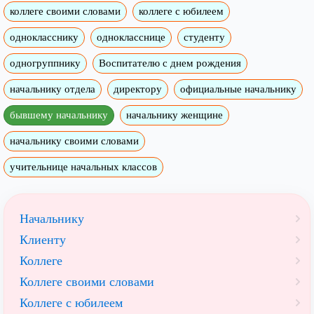
коллеге своими словами
коллеге с юбилеем
однокласснику
однокласснице
студенту
одногруппнику
Воспитателю с днем рождения
начальнику отдела
директору
официальные начальнику
бывшему начальнику
начальнику женщине
начальнику своими словами
учительнице начальных классов
Начальнику
Клиенту
Коллеге
Коллеге своими словами
Коллеге с юбилеем