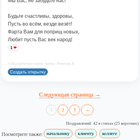
Мы Вас, не забудьте нас!
Будьте счастливы, здоровы,
Пусть во всём, везде везёт!
Фарта Вам для поприщ новых,
Любит пусть Вас век народ!
1
© Принадлежит сайту. Автор: Печенова В.
Создать открытку
Следующая страница →
1
2
3
→
Поздравлений: 42 в стихах (25 коротких)
начальнику
клиенту
коллеге
Посмотрите также: