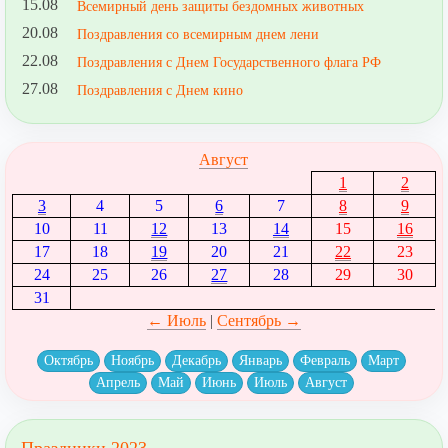
15.08
Всемирный день защиты бездомных животных
20.08
Поздравления со всемирным днем лени
22.08
Поздравления с Днем Государственного флага РФ
27.08
Поздравления с Днем кино
Август
1
2
3
4
5
6
7
8
9
10
11
12
13
14
15
16
17
18
19
20
21
22
23
24
25
26
27
28
29
30
31
← Июль
|
Сентябрь →
Октябрь
Ноябрь
Декабрь
Январь
Февраль
Март
Апрель
Май
Июнь
Июль
Август
Праздники 2023