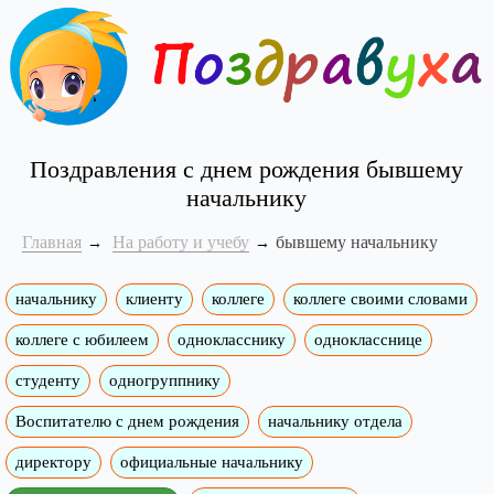
Поздравления с днем рождения бывшему
начальнику
Главная
На работу и учебу
бывшему начальнику
начальнику
клиенту
коллеге
коллеге своими словами
коллеге с юбилеем
однокласснику
однокласснице
студенту
одногруппнику
Воспитателю с днем рождения
начальнику отдела
директору
официальные начальнику