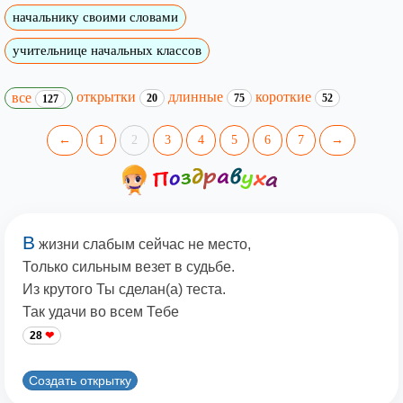
начальнику своими словами
учительнице начальных классов
открытки
длинные
короткие
все
20
75
52
127
←
1
2
3
4
5
6
7
→
В
жизни слабым сейчас не место,
Только сильным везет в судьбе.
Из крутого Ты сделан(а) теста.
Так удачи во всем Тебе
28
Создать открытку