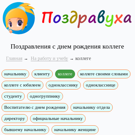
Поздравления с днем рождения коллеге
Главная
На работу и учебу
коллеге
начальнику
клиенту
коллеге
коллеге своими словами
коллеге с юбилеем
однокласснику
однокласснице
студенту
одногруппнику
Воспитателю с днем рождения
начальнику отдела
директору
официальные начальнику
бывшему начальнику
начальнику женщине