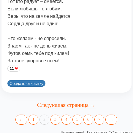
Тот кто радует – смеется.
Если любишь, то любим.
Верь, что на земле найдется
Сердца друг и не один!
Что желаем - не спросили.
Знаем так - не день живем.
Футов семь тебе под килем!
За твое здоровье пьем!
11
Создать открытку
Следующая страница →
←
1
2
3
4
5
6
7
→
Поздравлений: 127 в стихах (52 коротких)