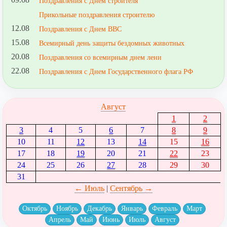
Поздравления с Днем строителя
Прикольные поздравления строителю
12.08
Поздравления с Днем ВВС
15.08
Всемирный день защиты бездомных животных
20.08
Поздравления со всемирным днем лени
22.08
Поздравления с Днем Государственного флага РФ
Август
1
2
3
4
5
6
7
8
9
10
11
12
13
14
15
16
17
18
19
20
21
22
23
24
25
26
27
28
29
30
31
← Июль
|
Сентябрь →
Октябрь
Ноябрь
Декабрь
Январь
Февраль
Март
Апрель
Май
Июнь
Июль
Август