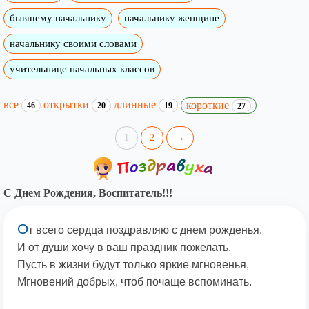
бывшему начальнику
начальнику женщине
начальнику своими словами
учительнице начальных классов
все
открытки
длинные
короткие
46
20
19
27
1
2
→
С Днем Рождения, Воспитатель!!!
О
т всего сердца поздравляю с днем рожденья,
И от души хочу в ваш праздник пожелать,
Пусть в жизни будут только яркие мгновенья,
Мгновений добрых, чтоб почаще вспоминать.