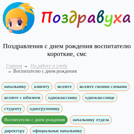
Поздравления с днем рождения воспитателю
короткие, смс
Главная
На работу и учебу
Воспитателю с днем рождения
начальнику
клиенту
коллеге
коллеге своими словами
коллеге с юбилеем
однокласснику
однокласснице
студенту
одногруппнику
Воспитателю с днем рождения
начальнику отдела
директору
официальные начальнику