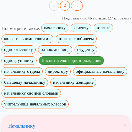
1
2
→
Поздравлений: 46 в стихах (27 коротких)
начальнику
клиенту
коллеге
Посмотрите также:
коллеге своими словами
коллеге с юбилеем
однокласснику
однокласснице
студенту
одногруппнику
Воспитателю с днем рождения
начальнику отдела
директору
официальные начальнику
бывшему начальнику
начальнику женщине
начальнику своими словами
учительнице начальных классов
Начальнику