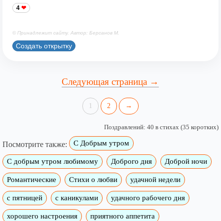
4
© Принадлежит сайту. Автор: Берсанов М.
Создать открытку
Следующая страница →
1
2
→
Поздравлений: 40 в стихах (35 коротких)
С Добрым утром
Посмотрите также:
C добрым утром любимому
Доброго дня
Доброй ночи
Романтические
Стихи о любви
удачной недели
c пятницей
с каникулами
удачного рабочего дня
хорошего настроения
приятного аппетита