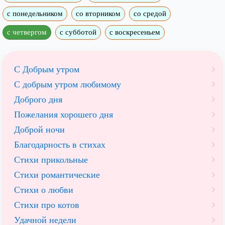
с понедельником
со вторником
со средой
с четвергом
с субботой
с воскресеньем
С Добрым утром
C добрым утром любимому
Доброго дня
Пожелания хорошего дня
Доброй ночи
Благодарность в стихах
Стихи прикольные
Стихи романтические
Стихи о любви
Стихи про котов
Удачной недели