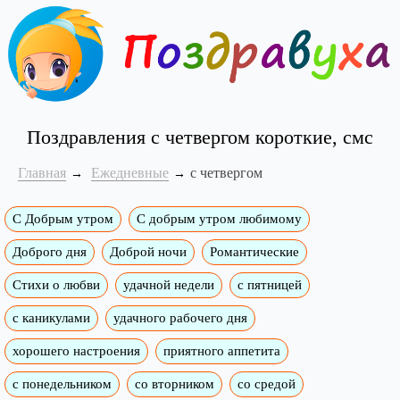
Поздравления с четвергом короткие, смс
Главная
Ежедневные
с четвергом
С Добрым утром
C добрым утром любимому
Доброго дня
Доброй ночи
Романтические
Стихи о любви
удачной недели
c пятницей
с каникулами
удачного рабочего дня
хорошего настроения
приятного аппетита
с понедельником
со вторником
со средой