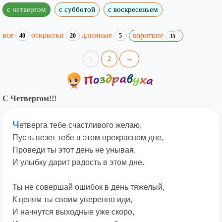
с четвергом
с субботой
с воскресеньем
все
открытки
длинные
короткие
40
20
5
35
1
2
→
С Четвергом!!!
Ч
етверга тебе счастливого желаю,
Пусть везет тебе в этом прекрасном дне,
Проведи ты этот день не унывая,
И улыбку дарит радость в этом дне.
Ты не совершай ошибок в день тяжелый,
К целям ты своим уверенно иди,
И начнутся выходные уже скоро,