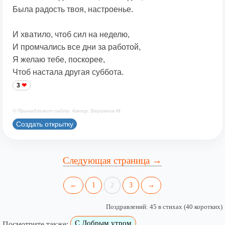
Была радость твоя, настроенье.
И хватило, чтоб сил на неделю,
И промчались все дни за работой,
Я желаю тебе, поскорее,
Чтоб настала другая суббота.
3
© Принадлежит сайту. Автор: Берсанов М.
Создать открытку
Следующая страница →
←
1
2
3
→
Поздравлений: 45 в стихах (40 коротких)
С Добрым утром
Посмотрите также: