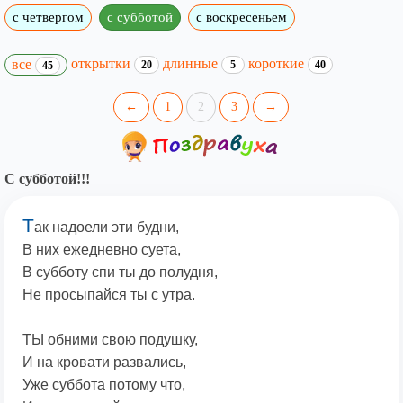
с четвергом
с субботой
с воскресеньем
открытки
длинные
короткие
все
20
5
40
45
←
1
2
3
→
С субботой!!!
Т
ак надоели эти будни,
В них ежедневно суета,
В субботу спи ты до полудня,
Не просыпайся ты с утра.
ТЫ обними свою подушку,
И на кровати развались,
Уже суббота потому что,