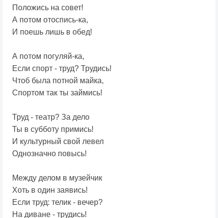
Положись на совет!
А потом отоспись-ка,
И поешь лишь в обед!
А потом погуляй-ка,
Если спорт - труд? Трудись!
Чтоб была потной майка,
Спортом так ты займись!
Труд - театр? За дело
Ты в субботу примись!
И культурный свой левел
Однозначно повысь!
Между делом в музейчик
Хоть в один заявись!
Если труд: телик - вечер?
На диване - трудись!