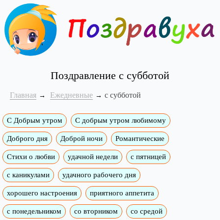
Поздравление с субботой
Главная
Ежедневные
с субботой
С Добрым утром
C добрым утром любимому
Доброго дня
Доброй ночи
Романтические
Стихи о любви
удачной недели
c пятницей
с каникулами
удачного рабочего дня
хорошего настроения
приятного аппетита
с понедельником
со вторником
со средой