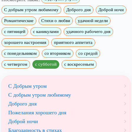
C добрым утром любимому
Доброго дня
Доброй ночи
Романтические
Стихи о любви
удачной недели
c пятницей
с каникулами
удачного рабочего дня
хорошего настроения
приятного аппетита
с понедельником
со вторником
со средой
с четвергом
с субботой
с воскресеньем
С Добрым утром
C добрым утром любимому
Доброго дня
Пожелания хорошего дня
Доброй ночи
Благодарность в стихах