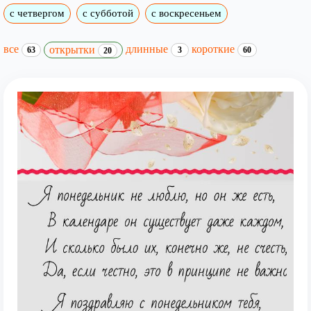
с четвергом
с субботой
с воскресеньем
все
длинные
короткие
открытки
63
3
60
20