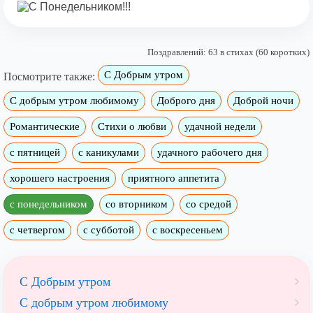
Поздравлений: 63 в стихах (60 коротких)
С Добрым утром
Посмотрите также:
C добрым утром любимому
Доброго дня
Доброй ночи
Романтические
Стихи о любви
удачной недели
c пятницей
с каникулами
удачного рабочего дня
хорошего настроения
приятного аппетита
с понедельником
со вторником
со средой
с четвергом
с субботой
с воскресеньем
С Добрым утром
C добрым утром любимому