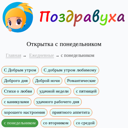
Открытка с понедельником
Главная
Ежедневные
с понедельником
С Добрым утром
C добрым утром любимому
Доброго дня
Доброй ночи
Романтические
Стихи о любви
удачной недели
c пятницей
с каникулами
удачного рабочего дня
хорошего настроения
приятного аппетита
с понедельником
со вторником
со средой