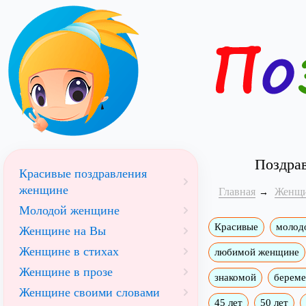
Поздрав
Красивые поздравления
женщине
Главная
Женщ
Молодой женщине
Красивые
молод
Женщине на Вы
Женщине в стихах
любимой женщине
Женщине в прозе
знакомой
берем
Женщине своими словами
45 лет
50 лет