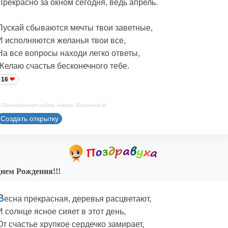
Прекрасно за окном сегодня, ведь апрель.
Пускай сбываются мечты твои заветные,
И исполняются желанья твои все,
На все вопросы находи легко ответы,
Желаю счастья бесконечного тебе.
16
 Принадлежит сайту. Автор: Берсанов М.
Создать открытку
нем Рождения!!!
В
есна прекрасная, деревья расцветают,
И солнце ясное сияет в этот день,
От счастье хрупкое сердечко замирает,