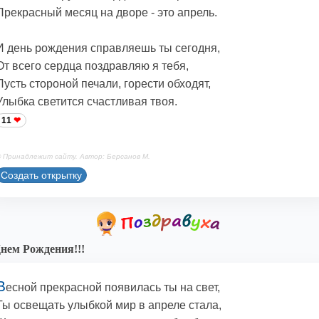
Прекрасный месяц на дворе - это апрель.
И день рождения справляешь ты сегодня,
От всего сердца поздравляю я тебя,
Пусть стороной печали, горести обходят,
Улыбка светится счастливая твоя.
11
 Принадлежит сайту. Автор: Берсанов М.
Создать открытку
нем Рождения!!!
В
есной прекрасной появилась ты на свет,
Ты освещать улыбкой мир в апреле стала,