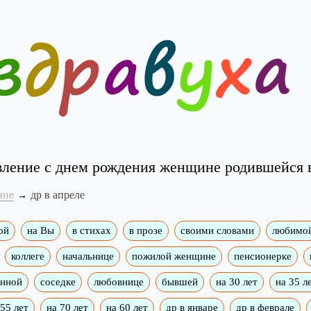
ление с днем рождения женщине родившейся 
ине
др в апреле
ой
на Вы
в стихах
в прозе
своими словами
любимо
коллеге
начальнице
пожилой женщине
пенсионерке
енной
соседке
любовнице
бывшей
на 30 лет
на 35 л
55 лет
на 70 лет
на 60 лет
др в январе
др в феврале