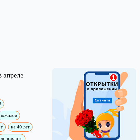
в апреле
й
пожилой
ет
на 40 лет
др в марте