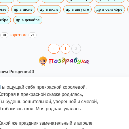
 мае
др в июне
др в июле
др в августе
др в сентябре
оябре
др в декабре
и
короткие
20
22
←
1
2
нем Рождения!!!
Т
ы ощущай себя прекрасной королевой,
Которая в прекрасной сказке родилась,
Ты будешь решительной, уверенной и смелой,
Чтоб жизнь твоя, Моя родная, удалась.
Какой же праздник замечательный в апреле,