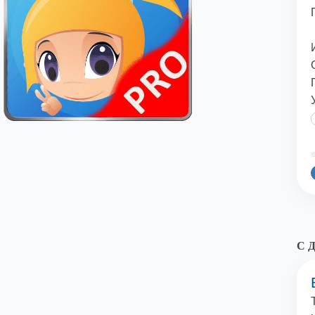
©
С Д