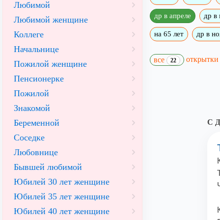
Любимой
др в апреле
др в
Любимой женщине
Коллеге
на 65 лет
др в н
Начальнице
открытк
все
22
Пожилой женщине
Пенсионерке
Пожилой
Знакомой
Беременной
С Д
Соседке
Любовнице
Бывшей любимой
Юбилей 30 лет женщине
Юбилей 35 лет женщине
Юбилей 40 лет женщине