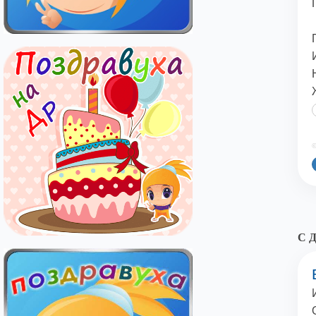
©
С Д