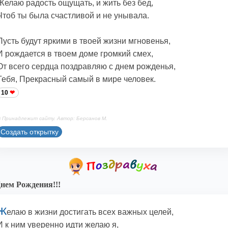
Желаю радость ощущать, и жить без бед,
Чтоб ты была счастливой и не унывала.
Пусть будут яркими в твоей жизни мгновенья,
И рождается в твоем доме громкий смех,
От всего сердца поздравляю с днем рожденья,
Тебя, Прекрасный самый в мире человек.
10
 Принадлежит сайту. Автор: Берсанов М.
Создать открытку
нем Рождения!!!
Ж
елаю в жизни достигать всех важных целей,
И к ним уверенно идти желаю я,