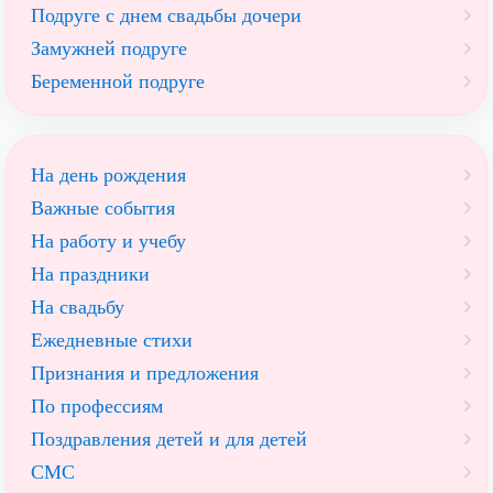
Подруге с днем свадьбы дочери
Замужней подруге
Беременной подруге
На день рождения
Важные события
На работу и учебу
На праздники
На свадьбу
Ежедневные стихи
Признания и предложения
По профессиям
Поздравления детей и для детей
СМС