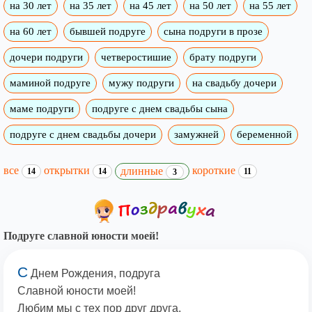
на 30 лет
на 35 лет
на 45 лет
на 50 лет
на 55 лет
на 60 лет
бывшей подруге
сына подруги в прозе
дочери подруги
четверостишие
брату подруги
маминой подруге
мужу подруги
на свадьбу дочери
маме подруги
подруге с днем свадьбы сына
подруге с днем свадьбы дочери
замужней
беременной
все
открытки
короткие
длинные
14
14
11
3
Подруге славной юности моей!
С
Днем Рождения, подруга
Славной юности моей!
Любим мы с тех пор друг друга,