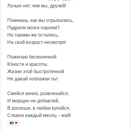
Лучше нет, чем мы, друзей!
Помнишь, как мы отрывались,
Пудрили мозги парням?
Но такими же остались,
На свой возраст несмотря!
Пожелаю бесконечной
Юности и красоты,
Жизни этой быстротечной
Не давай поблажки ты!
Смейся вечно, развлекайся,
И морщин не добавляй,
В роскоши, в любви купайся,
Словно каждый месяц – май!
80