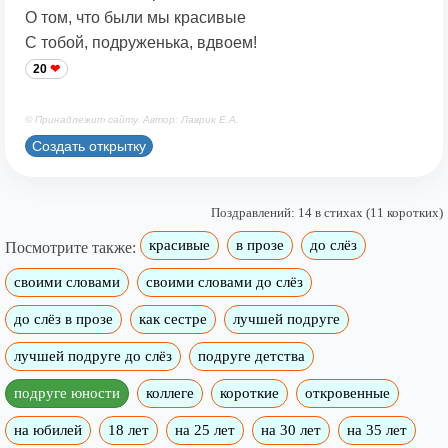
О том, что были мы красивые
С тобой, подруженька, вдвоем!
20
© Принадлежит сайту. Автор: Лаврик Е.А.
Создать открытку
Поздравлений: 14 в стихах (11 коротких)
красивые
в прозе
до слёз
Посмотрите также:
своими словами
своими словами до слёз
до слёз в прозе
как сестре
лучшей подруге
лучшей подруге до слёз
подруге детства
подруге юности
коллеге
короткие
откровенные
на юбилей
18 лет
на 25 лет
на 30 лет
на 35 лет