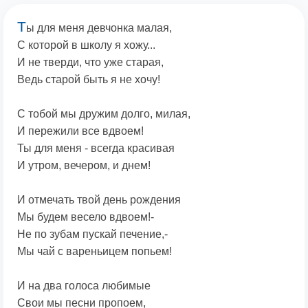
Т
ы для меня девчонка малая,
С которой в школу я хожу...
И не тверди, что уже старая,
Ведь старой быть я не хочу!
С тобой мы дружим долго, милая,
И пережили все вдвоем!
Ты для меня - всегда красивая
И утром, вечером, и днем!
И отмечать твой день рождения
Мы будем весело вдвоем!-
Не по зубам пускай печение,-
Мы чай с вареньицем попьем!
И на два голоса любимые
Свои мы песни пропоем,