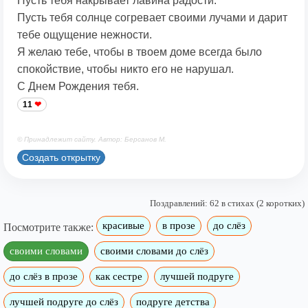
Пусть тебя накрывает лавина радости.
Пусть тебя солнце согревает своими лучами и дарит
тебе ощущение нежности.
Я желаю тебе, чтобы в твоем доме всегда было
спокойствие, чтобы никто его не нарушал.
С Днем Рождения тебя.
11
© Принадлежит сайту. Автор: Берсанов М.
Создать открытку
Поздравлений: 62 в стихах (2 коротких)
красивые
в прозе
до слёз
Посмотрите также:
своими словами
своими словами до слёз
до слёз в прозе
как сестре
лучшей подруге
лучшей подруге до слёз
подруге детства