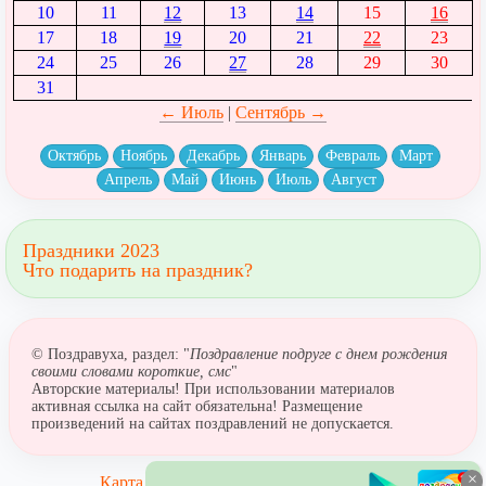
10
11
12
13
14
15
16
17
18
19
20
21
22
23
24
25
26
27
28
29
30
31
← Июль
|
Сентябрь →
Октябрь
Ноябрь
Декабрь
Январь
Февраль
Март
Апрель
Май
Июнь
Июль
Август
Праздники 2023
Что подарить на праздник?
© Поздравуха, раздел: "
Поздравление подруге с днем рождения
своими словами короткие, смс
"
Авторские материалы! При использовании материалов
активная ссылка на сайт обязательна! Размещение
произведений на сайтах поздравлений не допускается.
×
Карта сайта