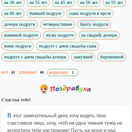
на 30 лет
на 35 лет
на 45 лет
на 50 лет
на 55 лет
на 60 лет
бывшей подруге
сына подруги в прозе
дочери подруги
четверостишие
брату подруги
маминой подруге
мужу подруги
на свадьбу дочери
маме подруги
подруге с днем свадьбы сына
подруге с днем свадьбы дочери
замужней
беременной
все
длинные
короткие
62
60
2
Счастья тебе!
В
этот замечательный день хочу видеть твое
счастливое лицо, хочу, чтоб ни одна темная тучка не
испортила тебе настроение! Пусть на душе и над