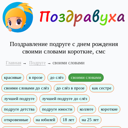
Поздравление подруге с днем рождения
своими словами короткие, смс
Главная
Подруге
своими словами
красивые
в прозе
до слёз
своими словами
своими словами до слёз
до слёз в прозе
как сестре
лучшей подруге
лучшей подруге до слёз
подруге детства
подруге юности
коллеге
короткие
откровенные
на юбилей
18 лет
на 25 лет