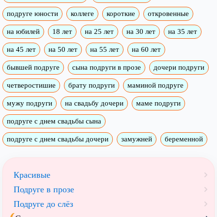
подруге юности
коллеге
короткие
откровенные
на юбилей
18 лет
на 25 лет
на 30 лет
на 35 лет
на 45 лет
на 50 лет
на 55 лет
на 60 лет
бывшей подруге
сына подруги в прозе
дочери подруги
четверостишие
брату подруги
маминой подруге
мужу подруги
на свадьбу дочери
маме подруги
подруге с днем свадьбы сына
подруге с днем свадьбы дочери
замужней
беременной
Красивые
Подруге в прозе
Подруге до слёз