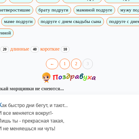
четверостишие
брату подруги
маминой подруге
мужу по
маме подруги
подруге с днем свадьбы сына
подруге с дне
енной
и
длинные
короткие
20
40
10
←
1
2
3
кай морщинки не смеются...
К
ак быстро дни бегут, и тают...
И все меняется вокруг!-
Лишь ты - прекрасная такая,
И не меняешься ни чуть!