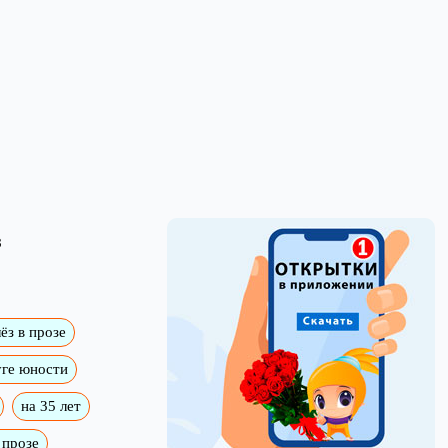
з
ёз в прозе
ге юности
на 35 лет
 прозе