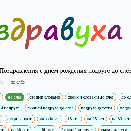
Поздравления с днем рождения подруге до слё
ге
до слёз
е
до слёз
своими словами
своими словами до слёз
до сл
й подруге
лучшей подруге до слёз
подруге детства
подру
откровенные
на юбилей
18 лет
на 25 лет
на 30 лет
ет
на 55 лет
на 60 лет
бывшей подруге
сына подруги в