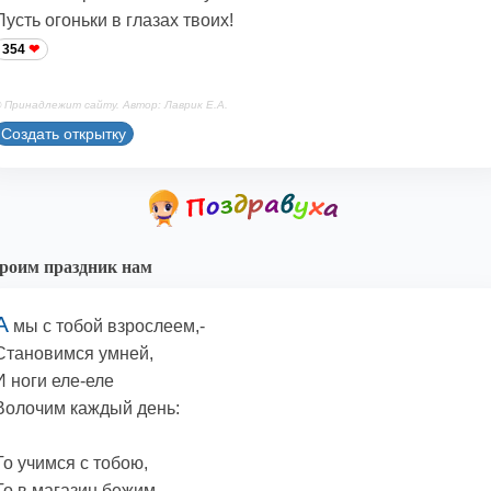
Пусть огоньки в глазах твоих!
354
 Принадлежит сайту. Автор: Лаврик Е.А.
Создать открытку
роим праздник нам
А
мы с тобой взрослеем,-
Становимся умней,
И ноги еле-еле
Волочим каждый день:
То учимся с тобою,
То в магазин бежим...