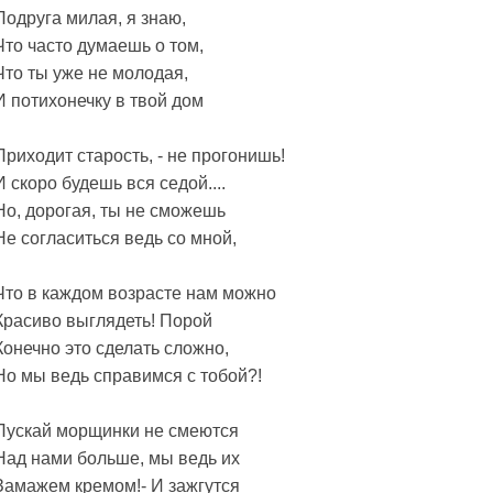
Подруга милая, я знаю,
Что часто думаешь о том,
Что ты уже не молодая,
И потихонечку в твой дом
Приходит старость, - не прогонишь!
И скоро будешь вся седой....
Но, дорогая, ты не сможешь
Не согласиться ведь со мной,
Что в каждом возрасте нам можно
Красиво выглядеть! Порой
Конечно это сделать сложно,
Но мы ведь справимся с тобой?!
Пускай морщинки не смеются
Над нами больше, мы ведь их
Замажем кремом!- И зажгутся