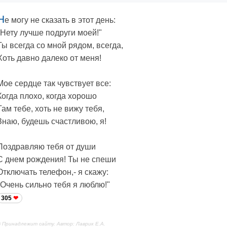
Н
е могу не сказать в этот день:
"Нету лучше подруги моей!"
Ты всегда со мной рядом, всегда,
Хоть давно далеко от меня!
Мое сердце так чувствует все:
Когда плохо, когда хорошо
Там тебе, хоть не вижу тебя,
Знаю, будешь счастливою, я!
Поздравляю тебя от души
С днем рождения! Ты не спеши
Отключать телефон,- я скажу:
"Очень сильно тебя я люблю!"
305
 Принадлежит сайту. Автор: Лаврик Е.А.