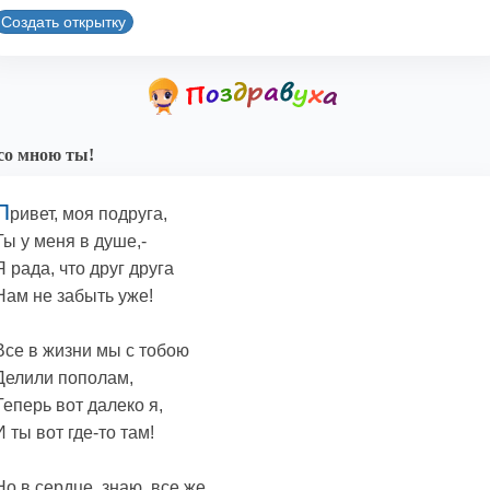
Создать открытку
со мною ты!
П
ривет, моя подруга,
Ты у меня в душе,-
Я рада, что друг друга
Нам не забыть уже!
Все в жизни мы с тобою
Делили пополам,
Теперь вот далеко я,
И ты вот где-то там!
Но в сердце, знаю, все же