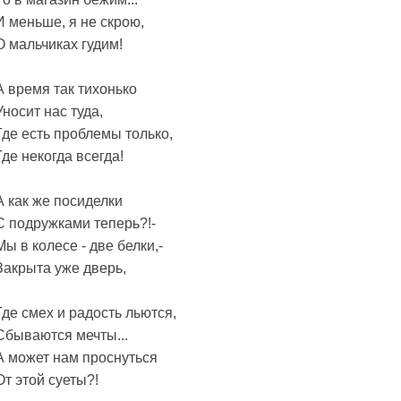
И меньше, я не скрою,
О мальчиках гудим!
А время так тихонько
Уносит нас туда,
Где есть проблемы только,
Где некогда всегда!
А как же посиделки
С подружками теперь?!-
Мы в колесе - две белки,-
Закрыта уже дверь,
Где смех и радость льются,
Сбываются мечты...
А может нам проснуться
От этой суеты?!