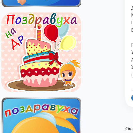
©
Оче