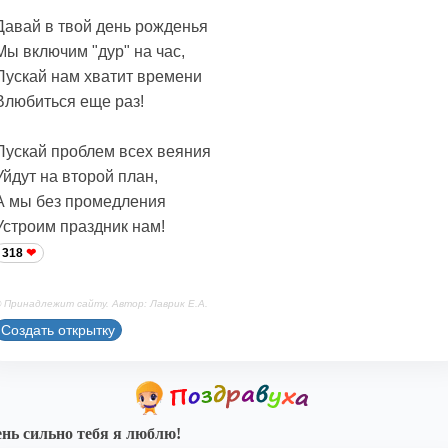
Давай в твой день рожденья
Мы включим "дур" на час,
Пускай нам хватит времени
Влюбиться еще раз!
Пускай проблем всех веяния
Уйдут на второй план,
А мы без промедления
Устроим праздник нам!
318
 Принадлежит сайту. Автор: Лаврик Е.А.
Создать открытку
нь сильно тебя я люблю!