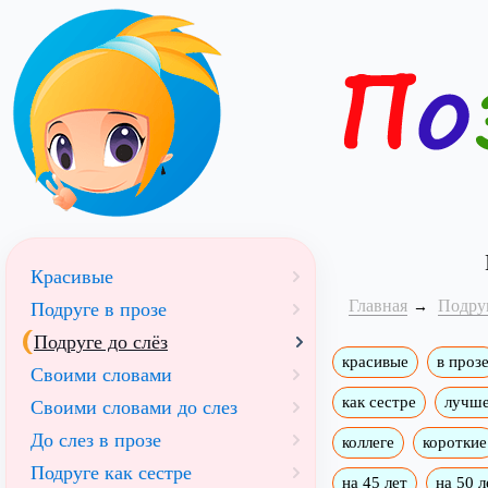
Красивые
Главная
Подру
Подруге в прозе
Подруге до слёз
красивые
в проз
Своими словами
как сестре
лучше
Своими словами до слез
До слез в прозе
коллеге
короткие
Подруге как сестре
на 45 лет
на 50 л