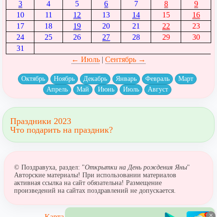
3
4
5
6
7
8
9
10
11
12
13
14
15
16
17
18
19
20
21
22
23
24
25
26
27
28
29
30
31
← Июль
|
Сентябрь →
Октябрь
Ноябрь
Декабрь
Январь
Февраль
Март
Апрель
Май
Июнь
Июль
Август
Праздники 2023
Что подарить на праздник?
© Поздравуха, раздел: "
Открытки на День рождения Яны
"
Авторские материалы! При использовании материалов
активная ссылка на сайт обязательна! Размещение
произведений на сайтах поздравлений не допускается.
×
Карта сайта