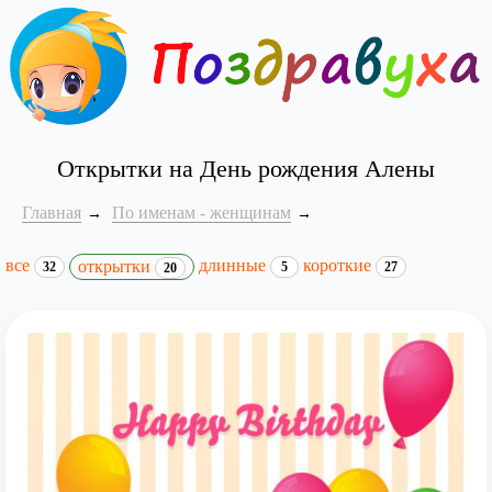
Открытки на День рождения Алены
Главная
По именам - женщинам
все
длинные
короткие
открытки
32
5
27
20