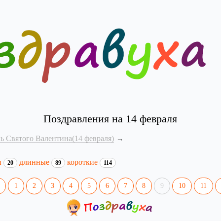
Поздравления на 14 февраля
ь Святого Валентина(14 февраля)
и
длинные
короткие
20
89
114
1
2
3
4
5
6
7
8
9
10
11