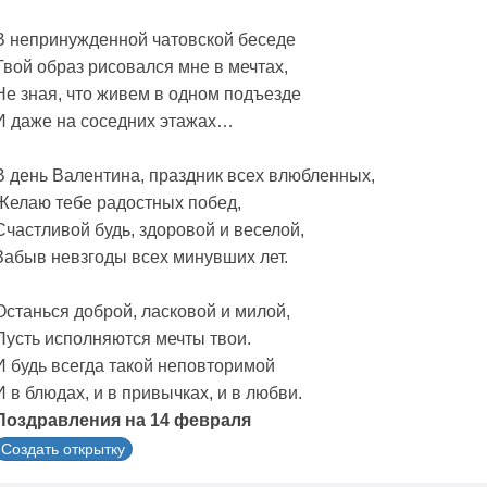
В непринужденной чатовской беседе
Твой образ рисовался мне в мечтах,
Не зная, что живем в одном подъезде
И даже на соседних этажах…
В день Валентина, праздник всех влюбленных,
Желаю тебе радостных побед,
Счастливой будь, здоровой и веселой,
Забыв невзгоды всех минувших лет.
Останься доброй, ласковой и милой,
Пусть исполняются мечты твои.
И будь всегда такой неповторимой
И в блюдах, и в привычках, и в любви.
Поздравления на 14 февраля
Создать открытку