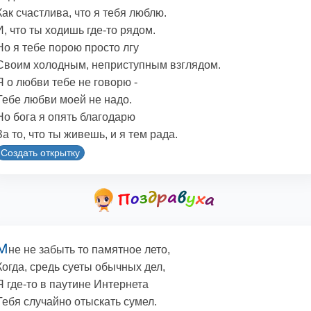
Как счастлива, что я тебя люблю.
И, что ты ходишь где-то рядом.
Но я тебе порою просто лгу
Своим холодным, неприступным взглядом.
Я о любви тебе не говорю -
Тебе любви моей не надо.
Но бога я опять благодарю
За то, что ты живешь, и я тем рада.
Создать открытку
М
не не забыть то памятное лето,
Когда, средь суеты обычных дел,
Я где-то в паутине Интернета
Тебя случайно отыскать сумел.