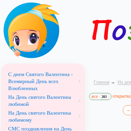
С днем Святого Валентина -
Всемирный День всех
Главная
На ден
Влюбленных
открытк
все
На День святого Валентина
203
любимой
←
На День святого Валентина
любимому
СМС поздравления на День