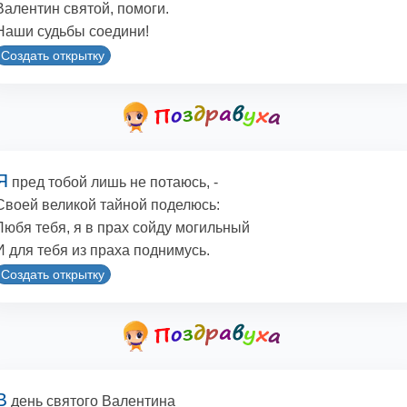
Валентин святой, помоги.
Наши судьбы соедини!
Создать открытку
Я
пред тобой лишь не потаюсь, -
Своей великой тайной поделюсь:
Любя тебя, я в прах сойду могильный
И для тебя из праха поднимусь.
Создать открытку
В
день святого Валентина