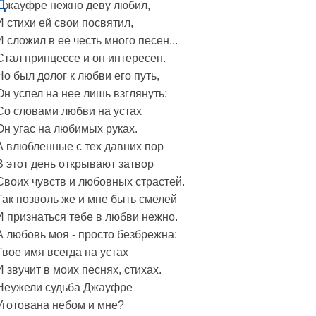
Д
жауфре нежно деву любил,
И стихи ей свои посвятил,
И сложил в ее честь много песен...
Стал принцессе и он интересен.
Но был долог к любви его путь,
Он успел на нее лишь взглянуть:
Со словами любви на устах
Он угас на любимых руках.
А влюбленные с тех давних пор
В этот день открывают затвор
Своих чувств и любовных страстей.
Так позволь же и мне быть смелей
И признаться тебе в любви нежно.
А любовь моя - просто безбрежна:
Твое имя всегда на устах
И звучит в моих песнях, стихах.
Неужели судьба Джауфре
Уготована небом и мне?