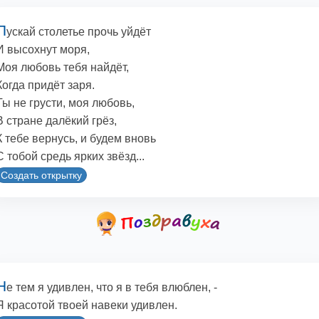
П
ускай столетье прочь уйдёт
И высохнут моря,
Моя любовь тебя найдёт,
Когда придёт заря.
Ты не грусти, моя любовь,
В стране далёкий грёз,
К тебе вернусь, и будем вновь
С тобой средь ярких звёзд...
Создать открытку
Н
е тем я удивлен, что я в тебя влюблен, -
Я красотой твоей навеки удивлен.