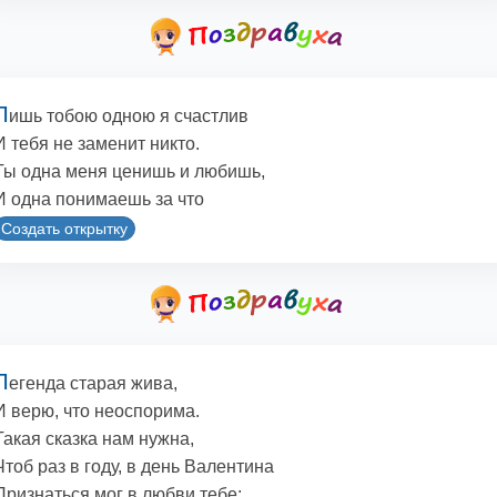
Л
ишь тобою одною я счастлив
И тебя не заменит никто.
Ты одна меня ценишь и любишь,
И одна понимаешь за что
Создать открытку
Л
егенда старая жива,
И верю, что неоспорима.
Такая сказка нам нужна,
Чтоб раз в году, в день Валентина
Признаться мог в любви тебе: