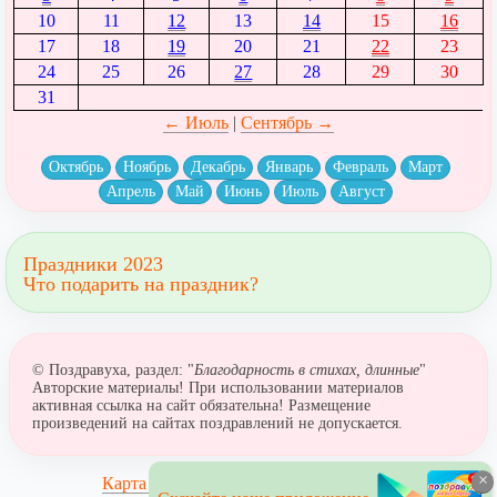
10
11
12
13
14
15
16
17
18
19
20
21
22
23
24
25
26
27
28
29
30
31
← Июль
|
Сентябрь →
Октябрь
Ноябрь
Декабрь
Январь
Февраль
Март
Апрель
Май
Июнь
Июль
Август
Праздники 2023
Что подарить на праздник?
© Поздравуха, раздел: "
Благодарность в стихах, длинные
"
Авторские материалы! При использовании материалов
активная ссылка на сайт обязательна! Размещение
произведений на сайтах поздравлений не допускается.
×
Карта сайта