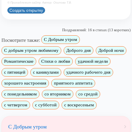
© Принадлежит сайту. Автор: Осипова Т.В.
Создать открытку
Поздравлений: 16 в стихах (13 коротких)
С Добрым утром
Посмотрите также:
C добрым утром любимому
Доброго дня
Доброй ночи
Романтические
Стихи о любви
удачной недели
c пятницей
с каникулами
удачного рабочего дня
хорошего настроения
приятного аппетита
с понедельником
со вторником
со средой
с четвергом
с субботой
с воскресеньем
С Добрым утром