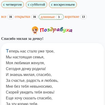
с четвергом
с субботой
с воскресеньем
все
открытки
короткие
длинные
16
16
13
3
Спасибо милая за дочку!
Т
еперь нас стало уже трое,
Мы настоящая семья,
Моя любимая женуля,
Сегодня дочку родила!
И знаешь милая, спасибо,
За счастье, радость и любовь,
Мне без тебя невыносимо,
Скорей увидеть тебя вновь!
Еще хочу сказать спасибо,
За эту копию тебя,