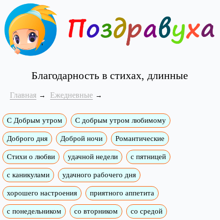
Благодарность в стихах, длинные
Главная
Ежедневные
С Добрым утром
C добрым утром любимому
Доброго дня
Доброй ночи
Романтические
Стихи о любви
удачной недели
c пятницей
с каникулами
удачного рабочего дня
хорошего настроения
приятного аппетита
с понедельником
со вторником
со средой