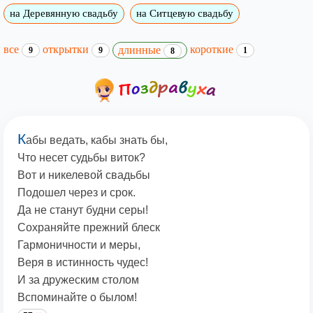
на Деревянную свадьбу
на Ситцевую свадьбу
все
открытки
короткие
длинные
9
9
1
8
К
абы ведать, кабы знать бы,
Что несет судьбы виток?
Вот и никелевой свадьбы
Подошел через и срок.
Да не станут будни серы!
Сохраняйте прежний блеск
Гармоничности и меры,
Веря в истинность чудес!
И за дружеским столом
Вспоминайте о былом!