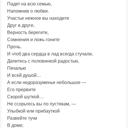
Падет на всю семью,
Напомнив о любви.
Участье нежное вы находите
Друг в друге,
Верность берегите,
Сомнения и ложь гоните
Прочь.
И чтоб два сердца в лад всегда стучали,
Делитесь с половинкой радостью,
Печалью
И всей душой…
А если недоразуменье небольшое —
Его прервите
Скорой шуткой…
Не ссорьтесь вы по пустякам, —
Улыбкой или прибауткой
Развейте тучи
В доме;