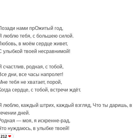
Позади нами прОжитый год,
Я люблю тебя, с большею силой.
Любовь, в моём сердце живет,
С улыбкой твоей несравнимой!
Я счастлив, родная, с тобой,
Все дни, все часы напролет!
Мне тебя не хватает, порой,
Когда сердце, с тобой, встречи ждёт.
Я люблю, каждый штрих, каждый взгляд, Что ты даришь, в
течении дней.
Родная — моя, я искренне-рад,
Что нуждаюсь, в улыбке твоей!
212