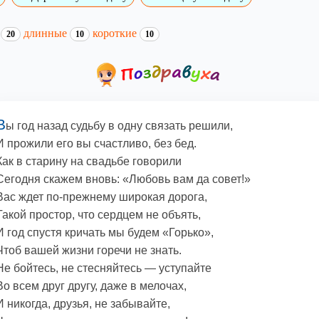
и
длинные
короткие
20
10
10
В
ы год назад судьбу в одну связать решили,
И прожили его вы счастливо, без бед.
Как в старину на свадьбе говорили
Сегодня скажем вновь: «Любовь вам да совет!»
Вас ждет по-прежнему широкая дорога,
Такой простор, что сердцем не объять,
И год спустя кричать мы будем «Горько»,
Чтоб вашей жизни горечи не знать.
Не бойтесь, не стесняйтесь — уступайте
Во всем друг другу, даже в мелочах,
И никогда, друзья, не забывайте,