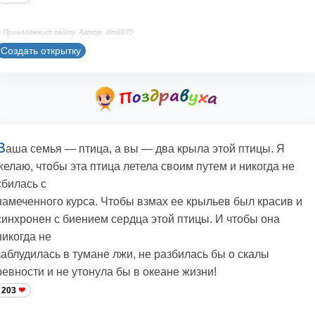
 Принадлежит сайту. Автор: dim3875
Создать открытку
В
аша семья — птица, а вы — два крыла этой птицы. Я
желаю, чтобы эта птица летела своим путем и никогда не
сбилась с
намеченного курса. Чтобы взмах ее крыльев был красив и
синхронен с биением сердца этой птицы. И чтобы она
никогда не
заблудилась в тумане лжи, не разбилась бы о скалы
ревности и не утонула бы в океане жизни!
203