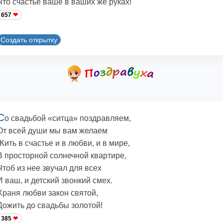
Что счастье ваше в ваших же руках!
657
Создать открытку
С
о свадьбой «ситца» поздравляем,
От всей души мы вам желаем
Жить в счастье и в любви, и в мире,
В просторной солнечной квартире,
Чтоб из нее звучал для всех
И ваш, и детский звонкий смех.
Храня любви закон святой,
Дожить до свадьбы золотой!
385