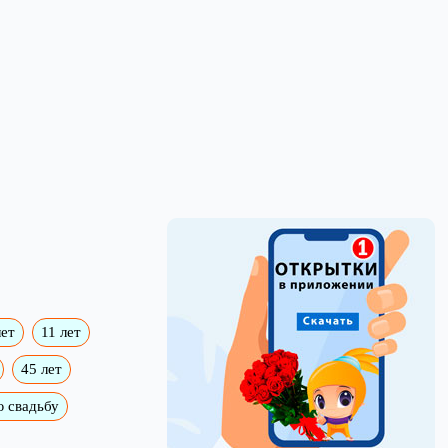
лет
11 лет
45 лет
 свадьбу