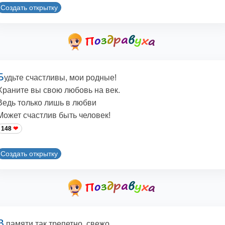
Создать открытку
Б
удьте счастливы, мои родные!
Храните вы свою любовь на век.
Ведь только лишь в любви
Может счастлив быть человек!
148
Создать открытку
В
памяти так трепетно, свежо