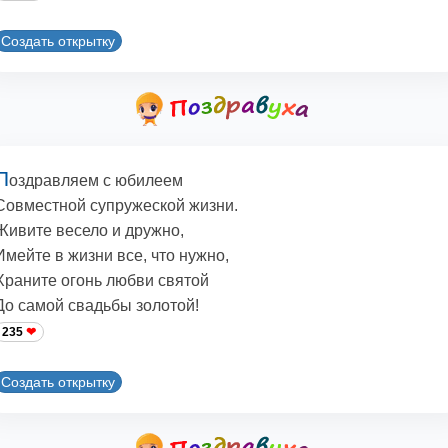
Создать открытку
П
оздравляем с юбилеем
Совместной супружеской жизни.
Живите весело и дружно,
Имейте в жизни все, что нужно,
Храните огонь любви святой
До самой свадьбы золотой!
235
Создать открытку