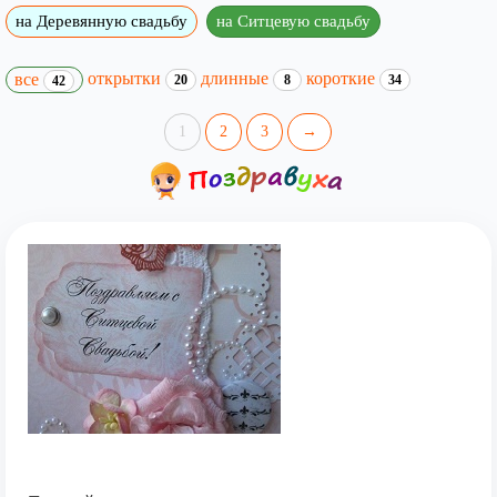
на Деревянную свадьбу
на Ситцевую свадьбу
открытки
длинные
короткие
все
20
8
34
42
1
2
3
→