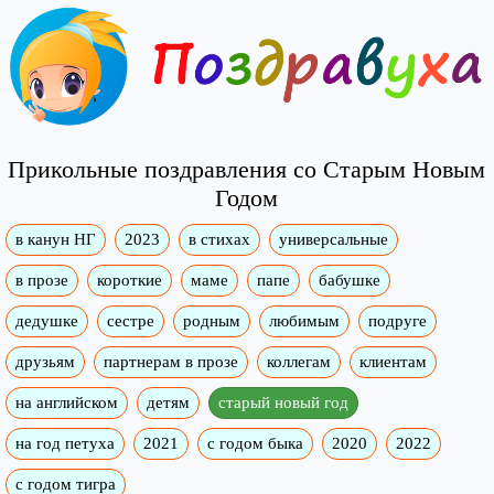
Прикольные поздравления со Старым Новым
Годом
в канун НГ
2023
в стихах
универсальные
в прозе
короткие
маме
папе
бабушке
дедушке
сестре
родным
любимым
подруге
друзьям
партнерам в прозе
коллегам
клиентам
на английском
детям
старый новый год
на год петуха
2021
с годом быка
2020
2022
с годом тигра