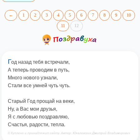
←
1
2
3
4
5
6
7
8
9
10
11
12
Г
од назад тебя встречали,
А теперь проводим в путь,
Много нового узнали,
Стали все умней чуть чуть.
Старый Год прощай на веки,
Ну, а Вас мои друзья,
Я с любовью поздравляю,
Счастья, радости, тепла.
© Куплено и принадлежит сайту. Автор: Юкалевских Дмитрий Владимирович