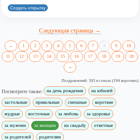
Создать открытку
Следующая страница →
←
1
2
3
4
5
6
7
8
9
10
11
12
13
14
15
16
17
18
19
20
→
Поздравлений: 393 в стихах (194 коротких)
на день рождения
на юбилей
Посмотрите также:
застольные
прикольные
смешные
короткие
мудрые
восточные
за любовь
за здоровье
за мужчин
за женщин
на свадьбу
ответные
за родителей
родителям