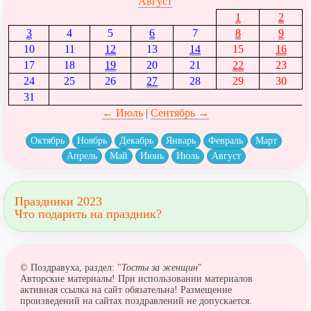
Август
1
2
3
4
5
6
7
8
9
10
11
12
13
14
15
16
17
18
19
20
21
22
23
24
25
26
27
28
29
30
31
← Июль
|
Сентябрь →
Октябрь
Ноябрь
Декабрь
Январь
Февраль
Март
Апрель
Май
Июнь
Июль
Август
Праздники 2023
Что подарить на праздник?
© Поздравуха, раздел: "
Тосты за женщин
"
Авторские материалы! При использовании материалов
активная ссылка на сайт обязательна! Размещение
произведений на сайтах поздравлений не допускается.