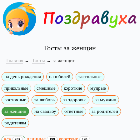
Тосты за женщин
Главная
Тосты
за женщин
на день рождения
на юбилей
застольные
прикольные
смешные
короткие
мудрые
восточные
за любовь
за здоровье
за мужчин
за женщин
на свадьбу
ответные
за родителей
родителям
длинные
короткие
все
199
194
393