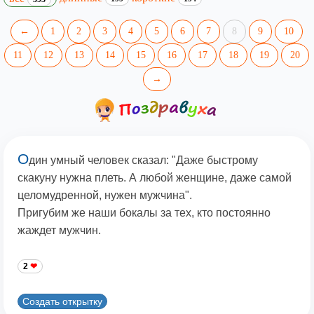
←
1
2
3
4
5
6
7
8
9
10
11
12
13
14
15
16
17
18
19
20
→
О
дин умный человек сказал: "Даже быстрому
скакуну нужна плеть. А любой женщине, даже самой
целомудренной, нужен мужчина".
Пригубим же наши бокалы за тех, кто постоянно
жаждет мужчин.
2
Создать открытку