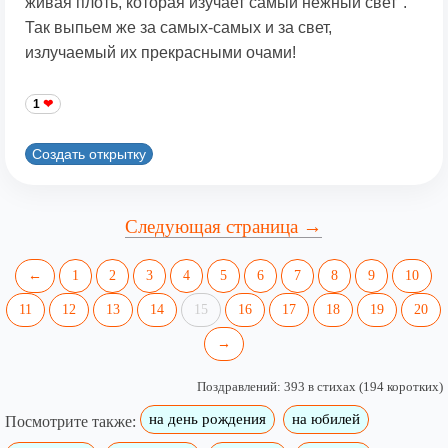
живая плоть, которая изучает самый нежный свет".
Так выпьем же за самых-самых и за свет,
излучаемый их прекрасными очами!
1
Создать открытку
Следующая страница →
←
1
2
3
4
5
6
7
8
9
10
11
12
13
14
15
16
17
18
19
20
→
Поздравлений: 393 в стихах (194 коротких)
на день рождения
на юбилей
Посмотрите также: