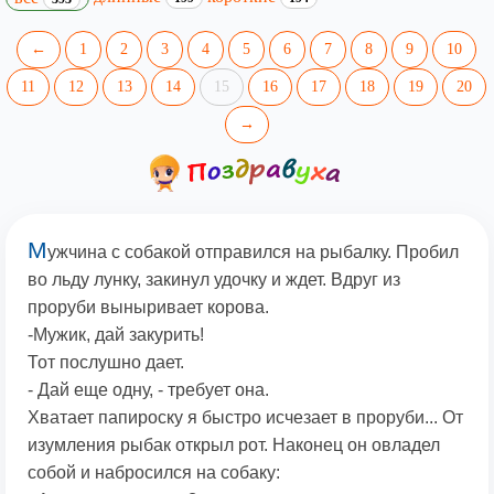
←
1
2
3
4
5
6
7
8
9
10
11
12
13
14
15
16
17
18
19
20
→
М
ужчина с собакой отправился на рыбалку. Пробил
во льду лунку, закинул удочку и ждет. Вдруг из
проруби выныривает корова.
-Мужик, дай закурить!
Тот послушно дает.
- Дай еще одну, - требует она.
Хватает папироску я быстро исчезает в проруби... От
изумления рыбак открыл рот. Наконец он овладел
собой и набросился на собаку: