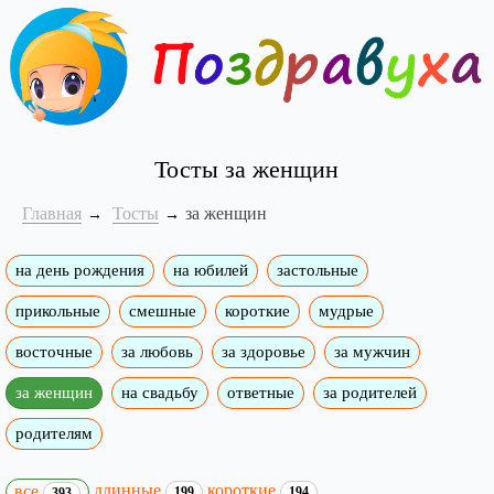
Тосты за женщин
Главная
Тосты
за женщин
на день рождения
на юбилей
застольные
прикольные
смешные
короткие
мудрые
восточные
за любовь
за здоровье
за мужчин
за женщин
на свадьбу
ответные
за родителей
родителям
длинные
короткие
все
199
194
393