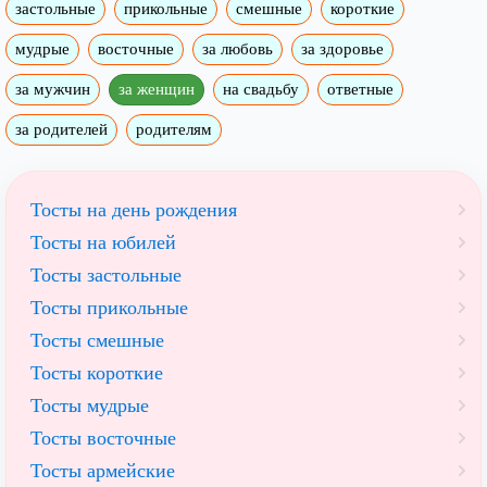
застольные
прикольные
смешные
короткие
мудрые
восточные
за любовь
за здоровье
за мужчин
за женщин
на свадьбу
ответные
за родителей
родителям
Тосты на день рождения
Тосты на юбилей
Тосты застольные
Тосты прикольные
Тосты смешные
Тосты короткие
Тосты мудрые
Тосты восточные
Тосты армейские