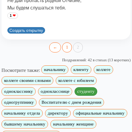
Не дай пропасть родной Отчизне,
Мы будем слушаться тебя.
1
Создать открытку
←
1
2
Поздравлений: 42 в стихах (13 коротких)
начальнику
клиенту
коллеге
Посмотрите также:
коллеге своими словами
коллеге с юбилеем
однокласснику
однокласснице
студенту
одногруппнику
Воспитателю с днем рождения
начальнику отдела
директору
официальные начальнику
бывшему начальнику
начальнику женщине