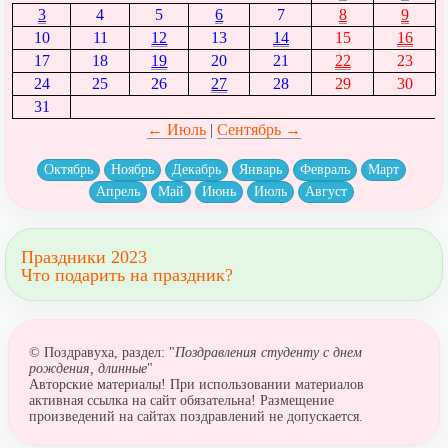
3
4
5
6
7
8
9
10
11
12
13
14
15
16
17
18
19
20
21
22
23
24
25
26
27
28
29
30
31
← Июль
|
Сентябрь →
Октябрь
Ноябрь
Декабрь
Январь
Февраль
Март
Апрель
Май
Июнь
Июль
Август
Праздники 2023
Что подарить на праздник?
© Поздравуха, раздел: "
Поздравления студенту с днем
рождения, длинные
"
Авторские материалы! При использовании материалов
активная ссылка на сайт обязательна! Размещение
произведений на сайтах поздравлений не допускается.