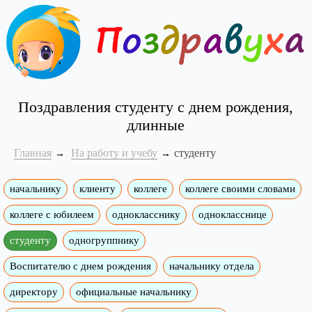
Поздравления студенту с днем рождения,
длинные
Главная
На работу и учебу
студенту
начальнику
клиенту
коллеге
коллеге своими словами
коллеге с юбилеем
однокласснику
однокласснице
студенту
одногруппнику
Воспитателю с днем рождения
начальнику отдела
директору
официальные начальнику