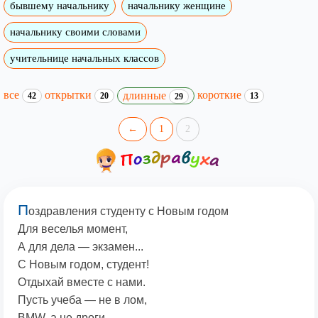
бывшему начальнику
начальнику женщине
начальнику своими словами
учительнице начальных классов
все
открытки
короткие
длинные
42
20
13
29
←
1
2
П
оздравления студенту с Новым годом
Для веселья момент,
А для дела — экзамен...
С Новым годом, студент!
Отдыхай вместе с нами.
Пусть учеба — не в лом,
BMW, а не дроги,