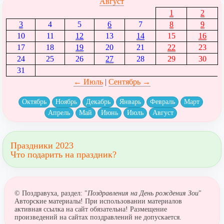
Август
1
2
3
4
5
6
7
8
9
10
11
12
13
14
15
16
17
18
19
20
21
22
23
24
25
26
27
28
29
30
31
← Июль
|
Сентябрь →
Октябрь
Ноябрь
Декабрь
Январь
Февраль
Март
Апрель
Май
Июнь
Июль
Август
Праздники 2023
Что подарить на праздник?
© Поздравуха, раздел: "
Поздравления на День рождения Зои
"
Авторские материалы! При использовании материалов
активная ссылка на сайт обязательна! Размещение
произведений на сайтах поздравлений не допускается.