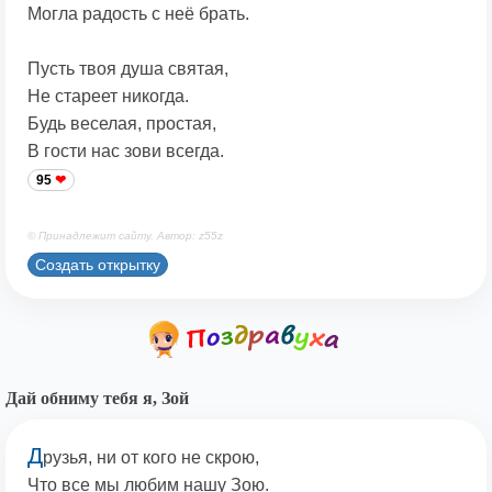
Могла радость с неё брать.
Пусть твоя душа святая,
Не стареет никогда.
Будь веселая, простая,
В гости нас зови всегда.
95
© Принадлежит сайту. Автор: z55z
Создать открытку
Дай обниму тебя я, Зой
Д
рузья, ни от кого не скрою,
Что все мы любим нашу Зою.