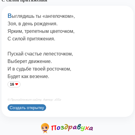
В
ыглядишь ты «ангелочком»,
Зоя, в день рождения.
Ярким, трепетным цветочком,
С силой притяжения.
Пускай счастье лепесточком,
Выберет движение.
И в судьбе твоей росточком,
Будет как везение.
16
© Принадлежит сайту. Автор: z55z
Создать открытку