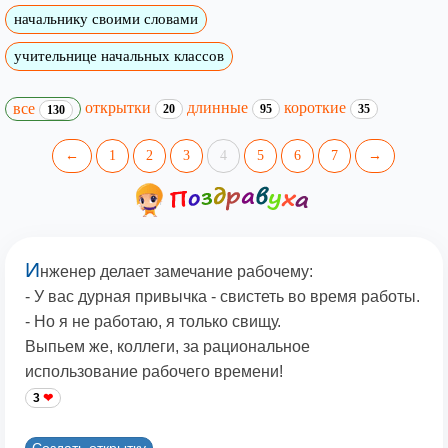
начальнику своими словами
учительнице начальных классов
открытки
длинные
короткие
все
20
95
35
130
←
1
2
3
4
5
6
7
→
И
нженер делает замечание рабочему:
- У вас дурная привычка - свистеть во время работы.
- Но я не работаю, я только свищу.
Выпьем же, коллеги, за рациональное
использование рабочего времени!
3
Создать открытку