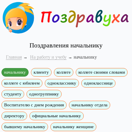
Поздравления начальнику
Главная
На работу и учебу
начальнику
начальнику
клиенту
коллеге
коллеге своими словами
коллеге с юбилеем
однокласснику
однокласснице
студенту
одногруппнику
Воспитателю с днем рождения
начальнику отдела
директору
официальные начальнику
бывшему начальнику
начальнику женщине