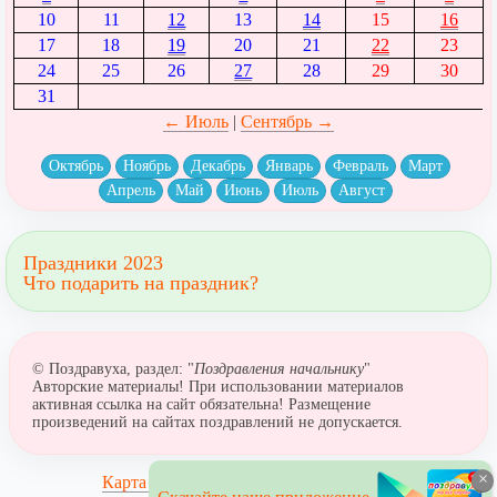
10
11
12
13
14
15
16
17
18
19
20
21
22
23
24
25
26
27
28
29
30
31
← Июль
|
Сентябрь →
Октябрь
Ноябрь
Декабрь
Январь
Февраль
Март
Апрель
Май
Июнь
Июль
Август
Праздники 2023
Что подарить на праздник?
© Поздравуха, раздел: "
Поздравления начальнику
"
Авторские материалы! При использовании материалов
активная ссылка на сайт обязательна! Размещение
произведений на сайтах поздравлений не допускается.
×
Карта сайта