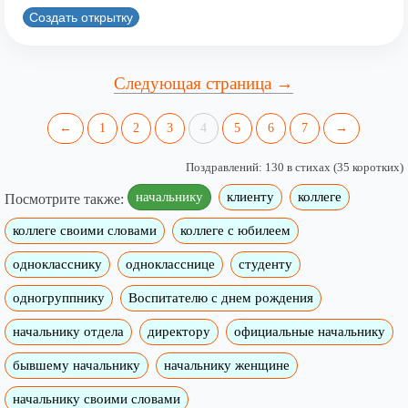
Создать открытку
Следующая страница →
←
1
2
3
4
5
6
7
→
Поздравлений: 130 в стихах (35 коротких)
начальнику
клиенту
коллеге
Посмотрите также:
коллеге своими словами
коллеге с юбилеем
однокласснику
однокласснице
студенту
одногруппнику
Воспитателю с днем рождения
начальнику отдела
директору
официальные начальнику
бывшему начальнику
начальнику женщине
начальнику своими словами