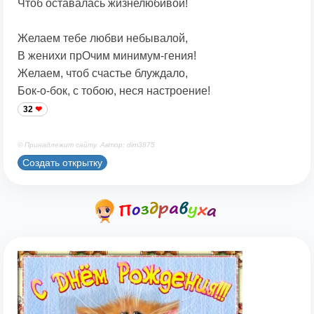
Чтоб оставалась жизнелюбивой!
Желаем тебе любви небывалой,
В женихи прОчим минимум-гения!
Желаем, чтоб счастье блуждало,
Бок-о-бок, с тобою, неся настроение!
32
© Принадлежит сайту. Автор: dim3875
Создать открытку