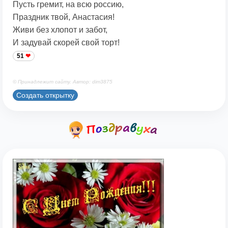
Пусть гремит, на всю россию,
Праздник твой, Анастасия!
Живи без хлопот и забот,
И задувай скорей свой торт!
51
© Принадлежит сайту. Автор: dim3875
Создать открытку