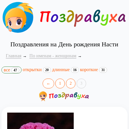
Поздравления на День рождения Насти
Главная
По именам - женщинам
открытки
длинные
короткие
все
20
16
31
47
←
1
2
3