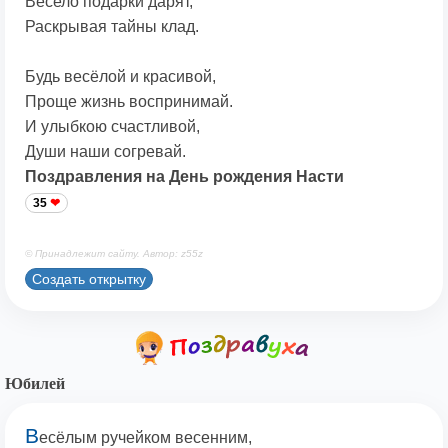
Весело подарки дарят,
Раскрывая тайны клад.
Будь весёлой и красивой,
Проще жизнь воспринимай.
И улыбкою счастливой,
Души наши согревай.
Поздравления на День рождения Насти
35
© Принадлежит сайту. Автор: z55z
Создать открытку
Юбилей
В
есёлым ручейком весенним,