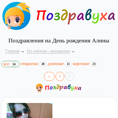
Поздравления на День рождения Алины
Главная
По именам - женщинам
открытки
длинные
короткие
все
20
11
23
34
←
1
2