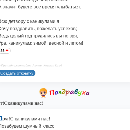
А значит будете все время улыбаться.
Всю детвору с каникулами я
Хочу поздравить, пожелать успехов;
Ведь целый год трудились вы не зря,
Ура, каникулам: зимой, весной и летом!
35
 Принадлежит сайту. Автор: Костен КавА
Создать открытку
г!Сканикулами нас!
Д
руг!С каникулами нас!
Позабудем шумный класс