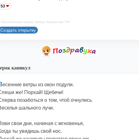
53
 Принадлежит сайту. Автор: Коршунова Т.М.
Создать открытку
ерок каникул
В
есенние ветры из окон подули.
Спеши же! Порхай! Щебечи!
Сперва позаботься о том, чтоб очнулись
Веселья шального лучи.
Лови свои дни, начиная с мгновенья,
Когда ты увидишь свой нос.
Пускай же каникулы полнятся рвеньем,