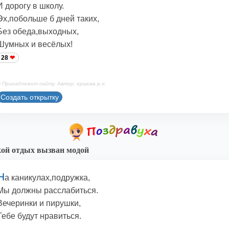
И дорогу в школу.
Эх,побольше б дней таких,
Без обеда,выходных,
Шумных и весёлых!
28
 Принадлежит сайту. Автор: ершова р.н.
Создать открытку
ой отдых вызван модой
Н
а каникулах,подружка,
Мы должны расслабиться.
Вечеринки и пирушки,
Тебе будут нравиться.