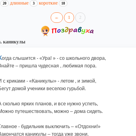
и
длинные
короткие
20
3
18
←
1
2
. каникулы
К
огда слышится - «Ура! » - со школьного двора,
Знайте – пришла чудесная , любимая пора.
И с криками - «Каникулы» - летом , и зимой,
Бегут домой ученики веселою гурьбой.
А сколько ярких планов, и все нужно успеть,
Можно путешествовать, можно – дома сидеть.
Главное - будильник выключить – «Отдохни!»
Закончатся каникулы – тогда уже звони.