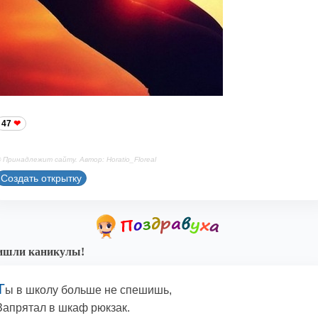
47
 Принадлежит сайту. Автор: Horatio_Floreal
Создать открытку
ишли каникулы!
Т
ы в школу больше не спешишь,
Запрятал в шкаф рюкзак.