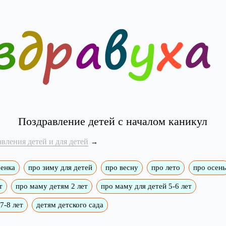
Поздравление детей с началом каникул
вления детей и для детей
бенка
про зиму для детей
про весну
про лето
про осень
т
про маму детям 2 лет
про маму для детей 5-6 лет
7-8 лет
детям детского сада