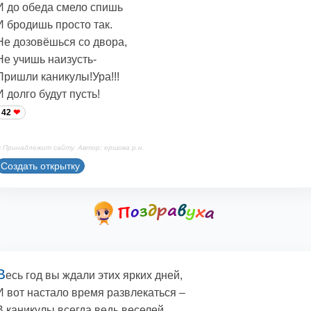
И до обеда смело спишь
И бродишь просто так.
Не дозовёшься со двора,
Не учишь наизусть-
Пришли каникулы!Ура!!!
И долго будут пусть!
42
 Принадлежит сайту. Автор: ершова р.н.
Создать открытку
В
есь год вы ждали этих ярких дней,
И вот настало время развлекаться –
В каникулы всегда ведь веселей,