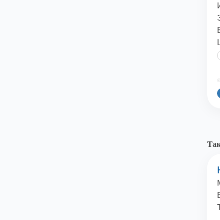
©
Так