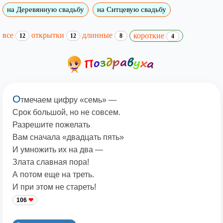
на Деревянную свадьбу
на Ситцевую свадьбу
все
открытки
длинные
короткие
12
12
8
4
О
тмечаем цифру «семь» —
Срок большой, но не совсем.
Разрешите пожелать
Вам сначала «двадцать пять»
И умножить их на два —
Злата славная пора!
А потом еще на треть.
И при этом не стареть!
106