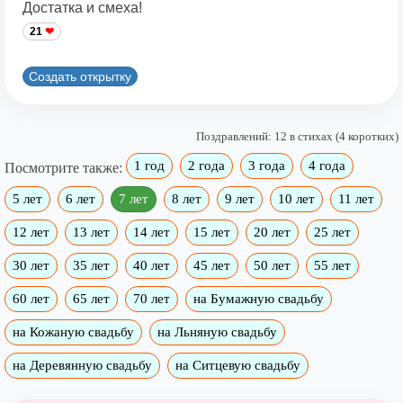
Достатка и смеха!
21
Создать открытку
Поздравлений: 12 в стихах (4 коротких)
1 год
2 года
3 года
4 года
Посмотрите также:
5 лет
6 лет
7 лет
8 лет
9 лет
10 лет
11 лет
12 лет
13 лет
14 лет
15 лет
20 лет
25 лет
30 лет
35 лет
40 лет
45 лет
50 лет
55 лет
60 лет
65 лет
70 лет
на Бумажную свадьбу
на Кожаную свадьбу
на Льняную свадьбу
на Деревянную свадьбу
на Ситцевую свадьбу