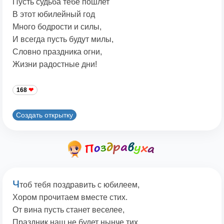
Пусть судьба тебе пошлет
В этот юбилейный год
Много бодрости и силы,
И всегда пусть будут милы,
Словно праздника огни,
Жизни радостные дни!
168
Создать открытку
Ч
тоб тебя поздравить с юбилеем,
Хором прочитаем вместе стих.
От вина пусть станет веселее,
Праздник наш не будет нынче тих.