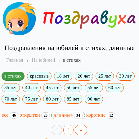
Поздравления на юбилей в стихах, длинные
Главная
На юбилей
в стихах
в стихах
красивые
18 лет
20 лет
25 лет
30 лет
35 лет
40 лет
45 лет
50 лет
55 лет
60 лет
70 лет
75 лет
80 лет
85 лет
90 лет
все
открытки
короткие
длинные
46
20
12
34
1
2
→