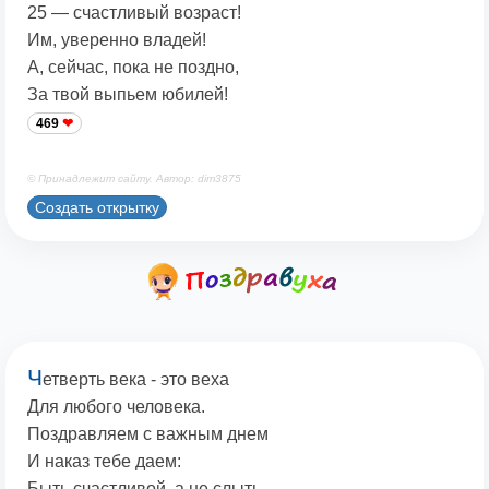
25 — счастливый возраст!
Им, уверенно владей!
А, сейчас, пока не поздно,
За твой выпьем юбилей!
469
© Принадлежит сайту. Автор: dim3875
Создать открытку
Ч
етверть века - это веха
Для любого человека.
Поздравляем с важным днем
И наказ тебе даем:
Быть счастливой, а не слыть