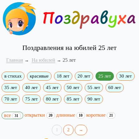
Поздравления на юбилей 25 лет
Главная
На юбилей
25 лет
в стихах
красивые
18 лет
20 лет
25 лет
30 лет
35 лет
40 лет
45 лет
50 лет
55 лет
60 лет
70 лет
75 лет
80 лет
85 лет
90 лет
открытки
длинные
короткие
все
20
10
21
31
1
2
→