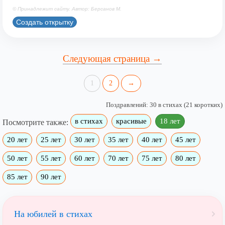
© Принадлежит сайту. Автор: Берсанов М.
Создать открытку
Следующая страница →
1
2
→
Поздравлений: 30 в стихах (21 коротких)
в стихах
красивые
18 лет
Посмотрите также:
20 лет
25 лет
30 лет
35 лет
40 лет
45 лет
50 лет
55 лет
60 лет
70 лет
75 лет
80 лет
85 лет
90 лет
На юбилей в стихах