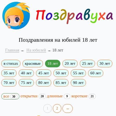
Поздравления на юбилей 18 лет
Главная
На юбилей
18 лет
в стихах
красивые
18 лет
20 лет
25 лет
30 лет
35 лет
40 лет
45 лет
50 лет
55 лет
60 лет
70 лет
75 лет
80 лет
85 лет
90 лет
открытки
длинные
короткие
все
20
9
21
30
1
2
→